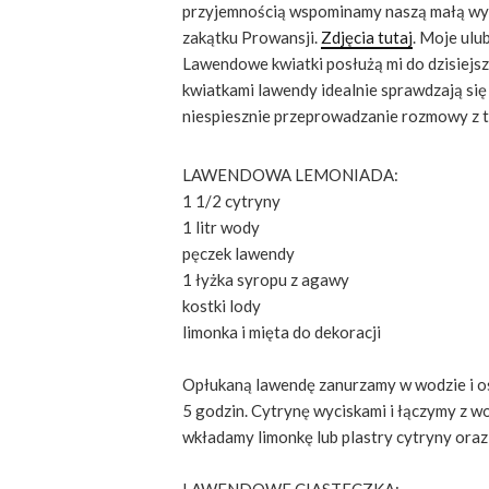
przyjemnością wspominamy naszą małą wyci
zakątku Prowansji.
Zdjęcia tutaj
. Moje ulu
Lawendowe kwiatki posłużą mi do dzisiejsz
kwiatkami lawendy idealnie sprawdzają się
niespiesznie przeprowadzanie rozmowy z 
LAWENDOWA LEMONIADA:
1 1/2 cytryny
1 litr wody
pęczek lawendy
1 łyżka syropu z agawy
kostki lody
limonka i mięta do dekoracji
Opłukaną lawendę zanurzamy w wodzie i o
5 godzin. Cytrynę wyciskami i łączymy z wo
wkładamy limonkę lub plastry cytryny oraz