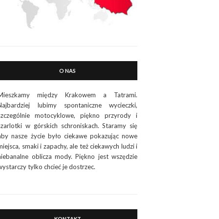
O NAS
Mieszkamy między Krakowem a Tatrami.
Najbardziej lubimy spontaniczne wycieczki,
szczególnie motocyklowe, piękno przyrody i
szarlotki w górskich schroniskach. Staramy się
aby nasze życie było ciekawe pokazując nowe
miejsca, smaki i zapachy, ale też ciekawych ludzi i
niebanalne oblicza mody. Piękno jest wszędzie
wystarczy tylko chcieć je dostrzec.
KONTAKT