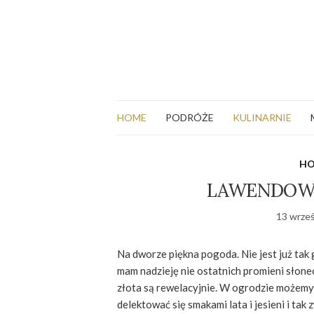
HOME
PODRÓŻE
KULINARNIE
H
LAWENDOWE
13 wrześ
Na dworze piękna pogoda. Nie jest już tak 
mam nadzieję nie ostatnich promieni słone
złota są rewelacyjnie. W ogrodzie możemy
delektować się smakami lata i jesieni i tak