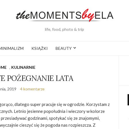
life, food, photo & trip
MINIMALIZM
KSIĄŻKI
BEAUTY
OME
,
KULINARNIE
 POŻEGNANIE LATA
nia, 2019
4 komentarze
gorąco, dlatego super pracuje się w ogrodzie. Korzystam z
cznych. Letnio jesienne popołudnia i wieczory w kolorze
 przesiadywać godzinami, spotykać się ze znajomymi,
 zwyczajnie cieszyć się że pogoda nas rozpieszcza. Z