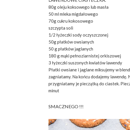
LAWENDOWE CIASTECZKA:
80g oleju koksowego lub masła
50 ml mleka migdałowego
70g cukru kokosowego
szczypta soli
1/2 łyżeczki sody oczyszczonej
50g płatków owsianych
50 g płatków jaglanych
180 g mąki pełnoziarnistej orkiszowej
3 łyżeczki suszonych kwiatów lawendy
Płatki owsiane i jaglane miksujemy w blend
zagniatamy. Na końcu dodajemy lawendę. 
przygniatamy je pieczątką do ciastek. Pie
minut
SMACZNEGO !!!