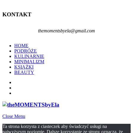
KONTAKT
themomentsbyela@gmail.com
HOME
PODRÓŻE
KULINARNIE
MINIMALIZM
KSIĄŻKI
BEAUTY
Close Menu
Ta strona korzysta z ciasteczek aby świadczyć usługi na
najwyższym poziomie. Dalsze korzystanie ze strony oznacza, że