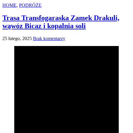
HOME
,
PODRÓŻE
Trasa Transfogaraska Zamek Drakuli,
wąwóz Bicaz i kopalnia soli
25 lutego, 2025
Brak komentarzy