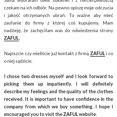
Sama wybrałam dwie sukienki i z niecierpliwością
czekam na ich odbiór. Na pewno opiszę moje odczucia
i jakość otrzymanych ubrań. To ważne aby mieć
zaufanie do firmy z której coś kupujemy. Mam
nadzieję, że zachęciłam was do odwiedzenia strony
ZAFUL
.
Napiszcie czy mieliście już kontakt z firmą
ZAFUL
i co
o niej sądzicie.
I chose two dresses myself and I look forward to
picking them up impatiently. I will definitely
describe my feelings and the quality of the clothes
received. It is important to have confidence in the
company from which we buy something. I hope I
encouraged you to visit the
ZAFUL
website.