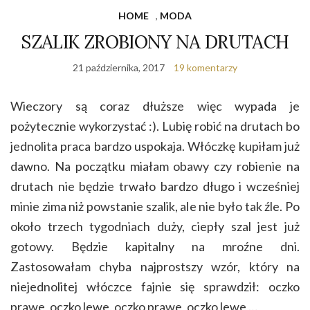
HOME
,
MODA
SZALIK ZROBIONY NA DRUTACH
21 października, 2017
19 komentarzy
Wieczory są coraz dłuższe więc wypada je
pożytecznie wykorzystać :). Lubię robić na drutach bo
jednolita praca bardzo uspokaja. Włóczkę kupiłam już
dawno. Na początku miałam obawy czy robienie na
drutach nie będzie trwało bardzo długo i wcześniej
minie zima niż powstanie szalik, ale nie było tak źle. Po
około trzech tygodniach duży, ciepły szal jest już
gotowy. Będzie kapitalny na mroźne dni.
Zastosowałam chyba najprostszy wzór, który na
niejednolitej włóczce fajnie się sprawdził: oczko
prawe, oczko lewe, oczko prawe, oczko lewe …