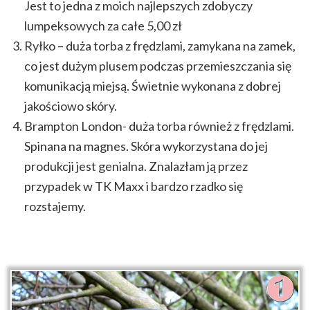
Jest to jedna z moich najlepszych zdobyczy
lumpeksowych za całe 5,00 zł
Ryłko – duża torba z frędzlami, zamykana na zamek,
co jest dużym plusem podczas przemieszczania się
komunikacją miejsą. Świetnie wykonana z dobrej
jakościowo skóry.
Brampton London- duża torba również z frędzlami.
Spinana na magnes. Skóra wykorzystana do jej
produkcji jest genialna. Znalazłam ją przez
przypadek w TK Maxx i bardzo rzadko się
rozstajemy.