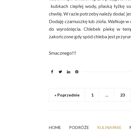
kubkach ciepłej wody, płaską łyżkę so
chwilę. W razie potrzeby należy dodać jes
Dodaję czarnuszkę lub zioła. Wałkuje w
do wyrośnięcia. Chlebek piekę w temp
zakończone gdy spód chleba jest przyru
Smacznego!!!
« Poprzednie
1
…
23
HOME
PODRÓŻE
KULINARNIE