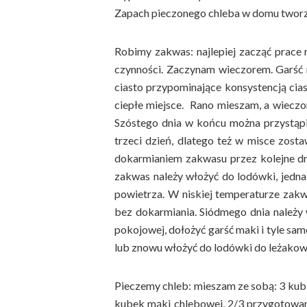
Zapach pieczonego chleba w domu tworz
Robimy zakwas: najlepiej zacząć prace
czynności. Zaczynam wieczorem. Garść 
ciasto przypominające konsystencją cia
ciepłe miejsce. Rano mieszam, a wiecz
Szóstego dnia w końcu można przystąpić
trzeci dzień, dlatego też w misce zos
dokarmianiem zakwasu przez kolejne dni.
zakwas należy włożyć do lodówki, jedna
powietrza. W niskiej temperaturze zakw
bez dokarmiania. Siódmego dnia należy 
pokojowej, dołożyć garść maki i tyle sa
lub znowu włożyć do lodówki do leżakow
Pieczemy chleb: mieszam ze sobą: 3 kubki
kubek mąki chlebowej, 2/3 przygotowan