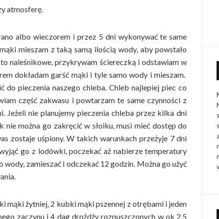
y atmosferę.
 rano albo wieczorem i przez 5 dni wykonywać te same
mąki mieszam z taką samą ilością wody, aby powstało
sto naleśnikowe, przykrywam ściereczką i odstawiam w
orem dokładam garść mąki i tyle samo wody i mieszam.
 do pieczenia naszego chleba. Chleb najlepiej piec co
tawiam część zakwasu i powtarzam te same czynności z
 Jeżeli nie planujemy pieczenia chleba przez kilka dni
k nie można go zakręcić w słoiku, musi mieć dostęp do
as zostaje uśpiony. W takich warunkach przeżyje 7 dni
wyjąć go z lodówki, poczekać aż nabierze temperatury
mo wody, zamieszać i odczekać 12 godzin. Można go użyć
ania.
 mąki żytniej, 2 kubki mąki pszennej z otrębami i jeden
ego zaczynu i 4 dag drożdży rozpuszczonych w ok 2,5