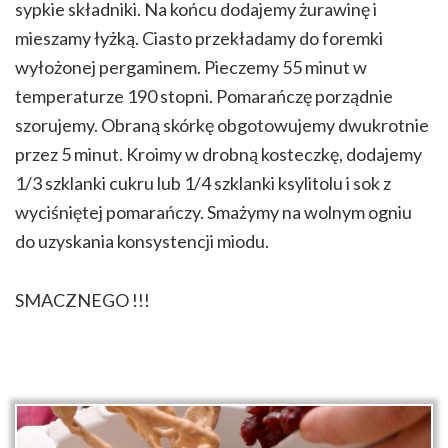
sypkie składniki. Na końcu dodajemy żurawinę i
mieszamy łyżką. Ciasto przekładamy do foremki
wyłożonej pergaminem. Pieczemy 55 minut w
temperaturze 190 stopni. Pomarańczę porządnie
szorujemy. Obraną skórkę obgotowujemy dwukrotnie
przez 5 minut. Kroimy w drobną kosteczkę, dodajemy
1/3 szklanki cukru lub 1/4 szklanki ksylitolu i sok z
wyciśniętej pomarańczy. Smażymy na wolnym ogniu
do uzyskania konsystencji miodu.
SMACZNEGO !!!