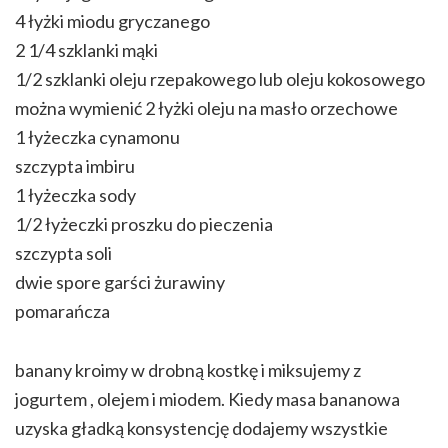
4 łyżki miodu gryczanego
2 1/4 szklanki mąki
1/2 szklanki oleju rzepakowego lub oleju kokosowego
można wymienić 2 łyżki oleju na masło orzechowe
1 łyżeczka cynamonu
szczypta imbiru
1 łyżeczka sody
1/2 łyżeczki proszku do pieczenia
szczypta soli
dwie spore garści żurawiny
pomarańcza
banany kroimy w drobną kostkę i miksujemy z
jogurtem , olejem i miodem. Kiedy masa bananowa
uzyska gładką konsystencję dodajemy wszystkie