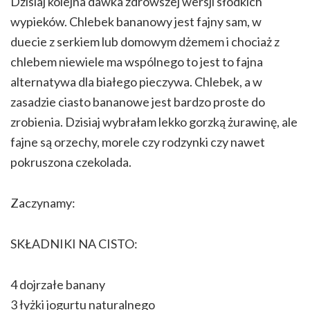
Dzisiaj kolejna dawka zdrowszej wersji słodkich
wypieków. Chlebek bananowy jest fajny sam, w
duecie z serkiem lub domowym dżemem i chociaż z
chlebem niewiele ma wspólnego to jest to fajna
alternatywa dla białego pieczywa. Chlebek, a w
zasadzie ciasto bananowe jest bardzo proste do
zrobienia. Dzisiaj wybrałam lekko gorzką żurawinę, ale
fajne są orzechy, morele czy rodzynki czy nawet
pokruszona czekolada.
Zaczynamy:
SKŁADNIKI NA CISTO:
4 dojrzałe banany
3 łyżki jogurtu naturalnego