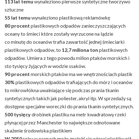
113 lat temu
wynaleziono pierwsze syntetyczne tworzywo
sztuczne
55 lat temu
wynaleziono plastikową reklamówkę
80 procent
plastikowych odpadów zanieczyszczających
oceany to śmieci które zostały wyrzucone na lądzie
co minutę do oceanów trafia zawartość jednej śmieciarki
plastikowych odpadów, to
12,7 miliona ton
plastikowych
odpadów. Umiera z tego powodu milion ptaków morskich i
sto tysięcy żyjących w wodzie ssaków.
90 procent
morskich ptaków ma we wnętrznościach plastik
30%
plastikowych odpadów trafiających do mórz i oceanów
to mikrowłókna uwalniające się podczas prania tkanin
syntetycznych takich jak poliester, akryl itp. W sprzedaży są
dostępne specjalne woreczki do prania tkanin syntetycznych.
500 tysięcy
drobinek plastiku na metr kwadratowy rzeki
płynącej przez Manchester to największe odnotowane
skażenie środowiska plastikiem
W 2050
roku w ocenach może znaleźć się więcej plastiku niż