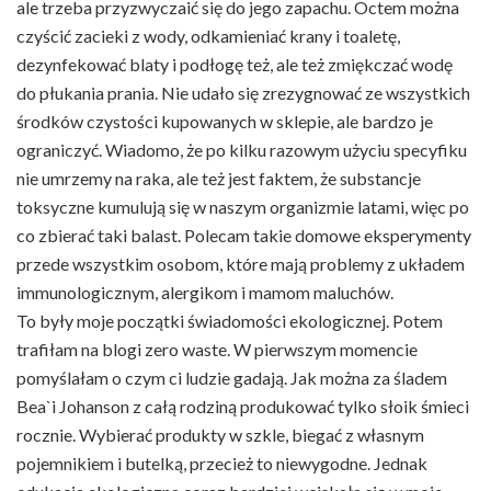
ale trzeba przyzwyczaić się do jego zapachu. Octem można
czyścić zacieki z wody, odkamieniać krany i toaletę,
dezynfekować blaty i podłogę też, ale też zmiękczać wodę
do płukania prania. Nie udało się zrezygnować ze wszystkich
środków czystości kupowanych w sklepie, ale bardzo je
ograniczyć. Wiadomo, że po kilku razowym użyciu specyfiku
nie umrzemy na raka, ale też jest faktem, że substancje
toksyczne kumulują się w naszym organizmie latami, więc po
co zbierać taki balast. Polecam takie domowe eksperymenty
przede wszystkim osobom, które mają problemy z układem
immunologicznym, alergikom i mamom maluchów.
To były moje początki świadomości ekologicznej. Potem
trafiłam na blogi zero waste. W pierwszym momencie
pomyślałam o czym ci ludzie gadają. Jak można za śladem
Bea`i Johanson z całą rodziną produkować tylko słoik śmieci
rocznie. Wybierać produkty w szkle, biegać z własnym
pojemnikiem i butelką, przecież to niewygodne. Jednak