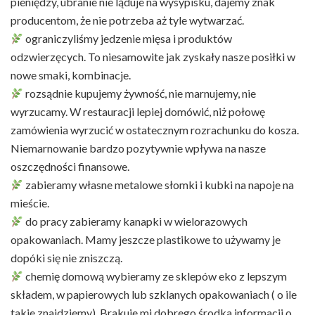
pieniędzy, ubranie nie ląduje na wysypisku, dajemy znak
producentom, że nie potrzeba aż tyle wytwarzać.
ograniczyliśmy jedzenie mięsa i produktów
odzwierzęcych. To niesamowite jak zyskały nasze posiłki w
nowe smaki, kombinacje.
rozsądnie kupujemy żywność, nie marnujemy, nie
wyrzucamy. W restauracji lepiej domówić, niż połowę
zamówienia wyrzucić w ostatecznym rozrachunku do kosza.
Niemarnowanie bardzo pozytywnie wpływa na nasze
oszczędności finansowe.
zabieramy własne metalowe słomki i kubki na napoje na
mieście.
do pracy zabieramy kanapki w wielorazowych
opakowaniach. Mamy jeszcze plastikowe to używamy je
dopóki się nie zniszczą.
chemię domową wybieramy ze sklepów eko z lepszym
składem, w papierowych lub szklanych opakowaniach ( o ile
takie znajdziemy). Brakuje mi dobrego środka informacji o