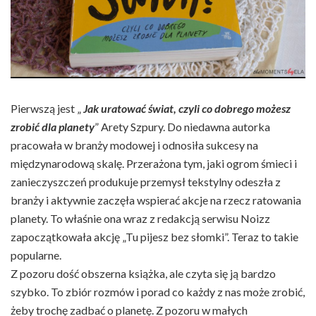
Pierwszą jest „
Jak uratować świat, czyli co dobrego możesz
zrobić dla planety
” Arety Szpury. Do niedawna autorka
pracowała w branży modowej i odnosiła sukcesy na
międzynarodową skalę. Przerażona tym, jaki ogrom śmieci i
zanieczyszczeń produkuje przemysł tekstylny odeszła z
branży i aktywnie zaczęła wspierać akcje na rzecz ratowania
planety. To właśnie ona wraz z redakcją serwisu Noizz
zapoczątkowała akcję „Tu pijesz bez słomki”. Teraz to takie
popularne.
Z pozoru dość obszerna książka, ale czyta się ją bardzo
szybko. To zbiór rozmów i porad co każdy z nas może zrobić,
żeby trochę zadbać o planetę. Z pozoru w małych