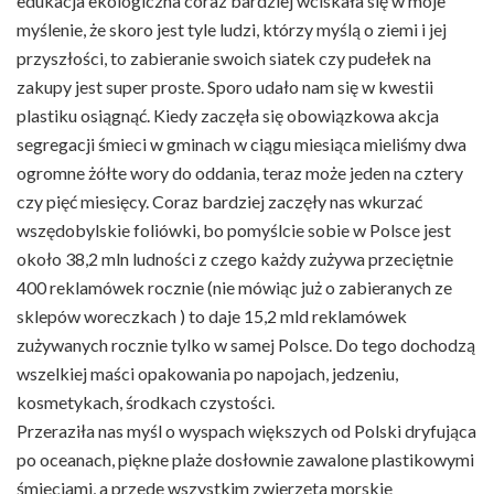
edukacja ekologiczna coraz bardziej wciskała się w moje
myślenie, że skoro jest tyle ludzi, którzy myślą o ziemi i jej
przyszłości, to zabieranie swoich siatek czy pudełek na
zakupy jest super proste. Sporo udało nam się w kwestii
plastiku osiągnąć. Kiedy zaczęła się obowiązkowa akcja
segregacji śmieci w gminach w ciągu miesiąca mieliśmy dwa
ogromne żółte wory do oddania, teraz może jeden na cztery
czy pięć miesięcy. Coraz bardziej zaczęły nas wkurzać
wszędobylskie foliówki, bo pomyślcie sobie w Polsce jest
około 38,2 mln ludności z czego każdy zużywa przeciętnie
400 reklamówek rocznie (nie mówiąc już o zabieranych ze
sklepów woreczkach ) to daje 15,2 mld reklamówek
zużywanych rocznie tylko w samej Polsce. Do tego dochodzą
wszelkiej maści opakowania po napojach, jedzeniu,
kosmetykach, środkach czystości.
Przeraziła nas myśl o wyspach większych od Polski dryfująca
po oceanach, piękne plaże dosłownie zawalone plastikowymi
śmieciami, a przede wszystkim zwierzęta morskie