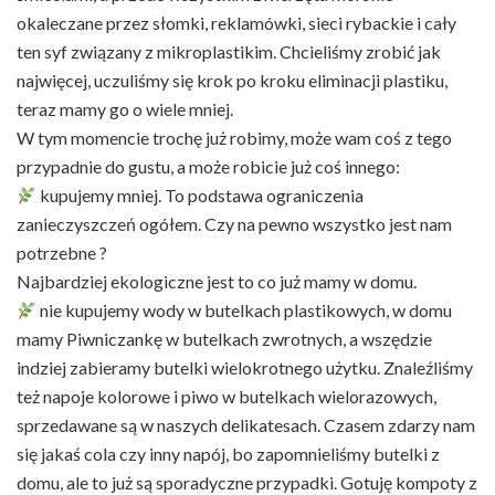
okaleczane przez słomki, reklamówki, sieci rybackie i cały
ten syf związany z mikroplastikim. Chcieliśmy zrobić jak
najwięcej, uczuliśmy się krok po kroku eliminacji plastiku,
teraz mamy go o wiele mniej.
W tym momencie trochę już robimy, może wam coś z tego
przypadnie do gustu, a może robicie już coś innego:
kupujemy mniej. To podstawa ograniczenia
zanieczyszczeń ogółem. Czy na pewno wszystko jest nam
potrzebne ?
Najbardziej ekologiczne jest to co już mamy w domu.
nie kupujemy wody w butelkach plastikowych, w domu
mamy Piwniczankę w butelkach zwrotnych, a wszędzie
indziej zabieramy butelki wielokrotnego użytku. Znaleźliśmy
też napoje kolorowe i piwo w butelkach wielorazowych,
sprzedawane są w naszych delikatesach. Czasem zdarzy nam
się jakaś cola czy inny napój, bo zapomnieliśmy butelki z
domu, ale to już są sporadyczne przypadki. Gotuję kompoty z