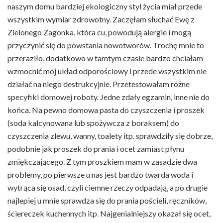
naszym domu bardziej ekologiczny styl życia miał przede
wszystkim wymiar zdrowotny. Zaczęłam słuchać Ewę z
Zielonego Zagonka, która cu, powodują alergie i mogą
przyczynić się do powstania nowotworów. Trochę mnie to
przeraziło, dodatkowo w tamtym czasie bardzo chciałam
wzmocnić mój układ odporościowy i przede wszystkim nie
działać na niego destrukcyjnie. Przetestowałam różne
specyfiki domowej roboty. Jedne zdały egzamin, inne nie do
końca. Na pewno domowa pasta do czyszczenia i proszek
(soda kalcynowana lub spożywcza z boraksem) do
czyszczenia zlewu, wanny, toalety itp. sprawdziły się dobrze,
podobnie jak proszek do prania i ocet zamiast płynu
zmiękczającego. Z tym proszkiem mam w zasadzie dwa
problemy, po pierwsze u nas jest bardzo twarda woda i
wytrąca się osad, czyli ciemne rzeczy odpadają, a po drugie
najlepiej u mnie sprawdza się do prania pościeli, ręczników,
ściereczek kuchennych itp. Najgenialniejszy okazał się ocet,