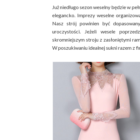
Już niedługo sezon weselny będzie w pełn
elegancko. Imprezy weselne organizowa
Nasz strój powinien być dopasowany
uroczystości. Jeżeli wesele poprz
skromniejszym stroju z zasłoniętymi ram
W poszukiwaniu idealnej sukni razem z f