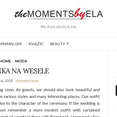
life, food, photo & trip
MINIMALIZM
KSIĄŻKI
BEAUTY
HOME
,
MODA
NKA NA WESELE
ca, 2018
4 komentarze
ng soon. As guests, we should also look beautiful and
n various styles and many interesting places. Our outfit
also to the character of the ceremony. If the wedding is
ust remember a more modest outfit with curtained
search of a perfect dress with
BerryLook
, I prepared a few