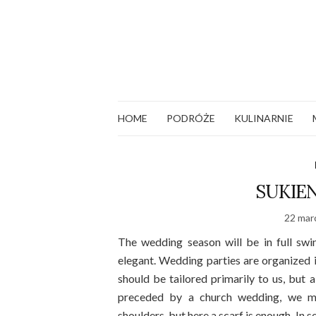
HOME
PODRÓŻE
KULINARNIE
SUKIE
22 mar
The wedding season will be in full swi
elegant. Wedding parties are organized i
should be tailored primarily to us, but 
preceded by a church wedding, we m
shoulders, but here a scarf is enough. In 