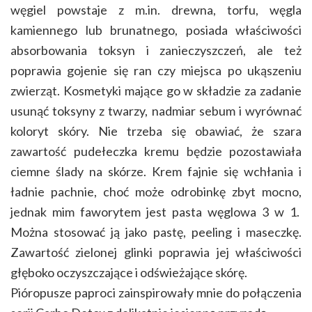
węgiel powstaje z m.in. drewna, torfu, węgla
kamiennego lub brunatnego, posiada właściwości
absorbowania toksyn i zanieczyszczeń, ale też
poprawia gojenie się ran czy miejsca po ukąszeniu
zwierząt. Kosmetyki mające go w składzie za zadanie
usunąć toksyny z twarzy, nadmiar sebum i wyrównać
koloryt skóry. Nie trzeba się obawiać, że szara
zawartość pudełeczka kremu będzie pozostawiała
ciemne ślady na skórze. Krem fajnie się wchłania i
ładnie pachnie, choć może odrobinkę zbyt mocno,
jednak mim faworytem jest pasta węglowa 3 w 1.
Można stosować ją jako pastę, peeling i maseczkę.
Zawartość zielonej glinki poprawia jej właściwości
głęboko oczyszczające i odświeżające skórę.
Pióropusze paproci zainspirowały mnie do połączenia