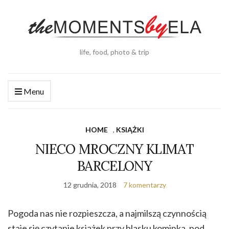
life, food, photo & trip
Menu
HOME
,
KSIĄŻKI
NIECO MROCZNY KLIMAT
BARCELONY
12 grudnia, 2018
7 komentarzy
Pogoda nas nie rozpieszcza, a najmilszą czynnością
staje się czytanie książek przy blasku kominka, pod