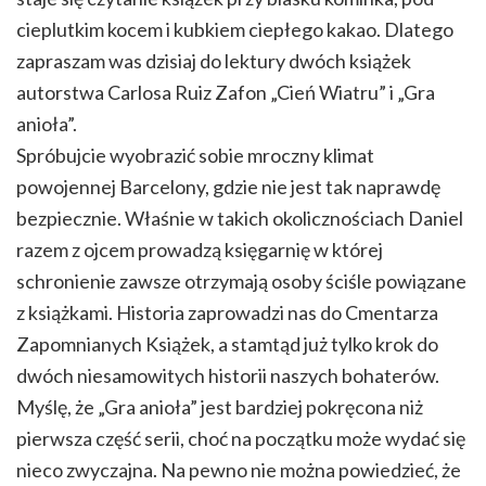
cieplutkim kocem i kubkiem ciepłego kakao. Dlatego
zapraszam was dzisiaj do lektury dwóch książek
autorstwa Carlosa Ruiz Zafon „Cień Wiatru” i „Gra
anioła”.
Spróbujcie wyobrazić sobie mroczny klimat
powojennej Barcelony, gdzie nie jest tak naprawdę
bezpiecznie. Właśnie w takich okolicznościach Daniel
razem z ojcem prowadzą księgarnię w której
schronienie zawsze otrzymają osoby ściśle powiązane
z książkami. Historia zaprowadzi nas do Cmentarza
Zapomnianych Książek, a stamtąd już tylko krok do
dwóch niesamowitych historii naszych bohaterów.
Myślę, że „Gra anioła” jest bardziej pokręcona niż
pierwsza część serii, choć na początku może wydać się
nieco zwyczajna. Na pewno nie można powiedzieć, że