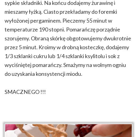
sypkie składniki. Na końcu dodajemy żurawinę i
mieszamy łyżką. Ciasto przekładamy do foremki
wyłożonej pergaminem. Pieczemy 55 minut w
temperaturze 190 stopni. Pomarańczę porządnie
szorujemy. Obraną skórkę obgotowujemy dwukrotnie
przez 5 minut. Kroimy w drobną kosteczkę, dodajemy
1/3 szklanki cukru lub 1/4 szklanki ksylitolu i sok z
wyciśniętej pomarańczy. Smażymy na wolnym ogniu
do uzyskania konsystencji miodu.
SMACZNEGO !!!