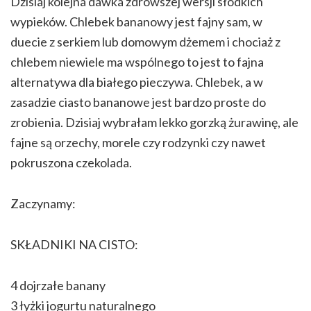
Dzisiaj kolejna dawka zdrowszej wersji słodkich
wypieków. Chlebek bananowy jest fajny sam, w
duecie z serkiem lub domowym dżemem i chociaż z
chlebem niewiele ma wspólnego to jest to fajna
alternatywa dla białego pieczywa. Chlebek, a w
zasadzie ciasto bananowe jest bardzo proste do
zrobienia. Dzisiaj wybrałam lekko gorzką żurawinę, ale
fajne są orzechy, morele czy rodzynki czy nawet
pokruszona czekolada.
Zaczynamy:
SKŁADNIKI NA CISTO:
4 dojrzałe banany
3 łyżki jogurtu naturalnego