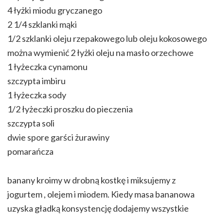
4 łyżki miodu gryczanego
2 1/4 szklanki mąki
1/2 szklanki oleju rzepakowego lub oleju kokosowego
można wymienić 2 łyżki oleju na masło orzechowe
1 łyżeczka cynamonu
szczypta imbiru
1 łyżeczka sody
1/2 łyżeczki proszku do pieczenia
szczypta soli
dwie spore garści żurawiny
pomarańcza
banany kroimy w drobną kostkę i miksujemy z
jogurtem , olejem i miodem. Kiedy masa bananowa
uzyska gładką konsystencję dodajemy wszystkie