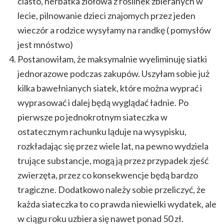
ciasto, herbatka ziołowa z roślinek zbieranych w
lecie, pilnowanie dzieci znajomych przez jeden
wieczór a rodzice wysyłamy na randkę ( pomysłów
jest mnóstwo)
Postanowiłam, że maksymalnie wyeliminuję siatki
jednorazowe podczas zakupów. Uszyłam sobie już
kilka bawełnianych siatek, które można wyprać i
wyprasować i dalej będą wyglądać ładnie. Po
pierwsze po jednokrotnym siateczka w
ostatecznym rachunku ląduje na wysypisku,
rozkładając się przez wiele lat, na pewno wydziela
trujące substancje, mogą ją przez przypadek zjeść
zwierzęta, przez co konsekwencje będą bardzo
tragiczne. Dodatkowo należy sobie przeliczyć, że
każda siateczka to co prawda niewielki wydatek, ale
w ciągu roku uzbiera się nawet ponad 50 zł.