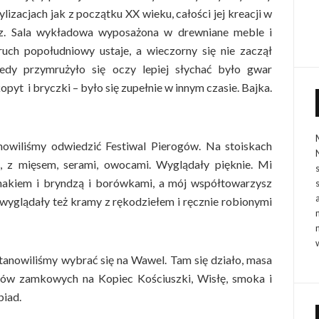
lizacjach jak z początku XX wieku, całości jej kreacji w
sz. Sala wykładowa wyposażona w drewniane meble i
uch popołudniowy ustaje, a wieczorny się nie zaczął
edy przymrużyło się oczy lepiej słychać było gwar
yt i bryczki – było się zupełnie w innym czasie. Bajka.
nowiliśmy odwiedzić Festiwal Pierogów. Na stoiskach
no, z mięsem, serami, owocami. Wyglądały pięknie. Mi
inakiem i bryndzą i borówkami, a mój współtowarzysz
e wyglądały też kramy z rękodziełem i ręcznie robionymi
tanowiliśmy wybrać się na Wawel. Tam się działo, masa
murów zamkowych na Kopiec Kościuszki, Wisłę, smoka i
iad.