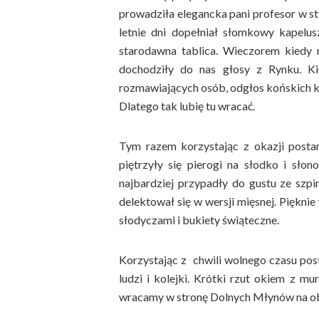
prowadziła elegancka pani profesor w sty
letnie dni dopełniał słomkowy kapelu
starodawna tablica. Wieczorem kiedy r
dochodziły do nas głosy z Rynku. Ki
rozmawiających osób, odgłos końskich kop
Dlatego tak lubię tu wracać.
Tym razem korzystając z okazji posta
piętrzyły się pierogi na słodko i sło
najbardziej przypadły do gustu ze szp
delektował się w wersji mięsnej. Piękni
słodyczami i bukiety świąteczne.
Korzystając z chwili wolnego czasu pos
ludzi i kolejki. Krótki rzut okiem z 
wracamy w stronę Dolnych Młynów na ob