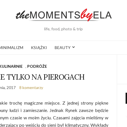
life, food, photo & trip
MINIMALIZM
KSIĄŻKI
BEAUTY
KULINARNIE
,
PODRÓŻE
E TYLKO NA PIEROGACH
nia, 2017
8 komentarzy
kie trochę magiczne miejsce. Z jednej strony piękne
abuny ludzi i zamieszanie. Jednak Rynek zawsze będzie
fajnym czasie w moim życiu. Czasami zajęcia mieliśmy w
derzający po wejściu do sieni był klimatyczny. Wykłady