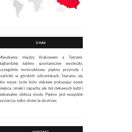
O NAS
Mieszkamy między Krakowem a Tatrami.
Najbardziej lubimy spontaniczne wycieczki,
szczególnie motocyklowe, piękno przyrody i
szarlotki w górskich schroniskach. Staramy się
aby nasze życie było ciekawe pokazując nowe
miejsca, smaki i zapachy, ale też ciekawych ludzi i
niebanalne oblicza mody. Piękno jest wszędzie
wystarczy tylko chcieć je dostrzec.
KONTAKT