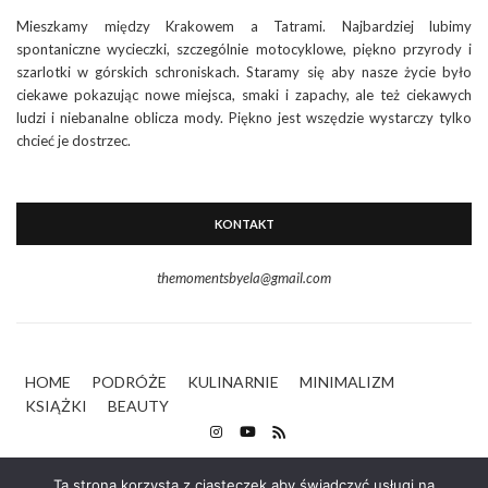
Mieszkamy między Krakowem a Tatrami. Najbardziej lubimy
spontaniczne wycieczki, szczególnie motocyklowe, piękno przyrody i
szarlotki w górskich schroniskach. Staramy się aby nasze życie było
ciekawe pokazując nowe miejsca, smaki i zapachy, ale też ciekawych
ludzi i niebanalne oblicza mody. Piękno jest wszędzie wystarczy tylko
chcieć je dostrzec.
KONTAKT
themomentsbyela@gmail.com
HOME
PODRÓŻE
KULINARNIE
MINIMALIZM
KSIĄŻKI
BEAUTY
Ta strona korzysta z ciasteczek aby świadczyć usługi na