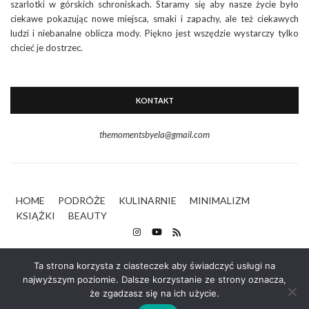
szarlotki w górskich schroniskach. Staramy się aby nasze życie było
ciekawe pokazując nowe miejsca, smaki i zapachy, ale też ciekawych
ludzi i niebanalne oblicza mody. Piękno jest wszędzie wystarczy tylko
chcieć je dostrzec.
KONTAKT
themomentsbyela@gmail.com
HOME
PODRÓŻE
KULINARNIE
MINIMALIZM
KSIĄŻKI
BEAUTY
Ta strona korzysta z ciasteczek aby świadczyć usługi na
najwyższym poziomie. Dalsze korzystanie ze strony oznacza,
że zgadzasz się na ich użycie.