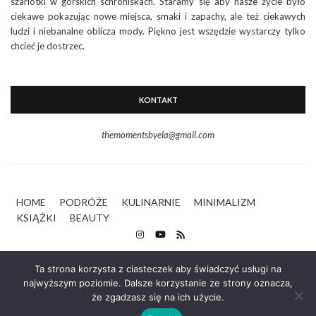
szarlotki w górskich schroniskach. Staramy się aby nasze życie było
ciekawe pokazując nowe miejsca, smaki i zapachy, ale też ciekawych
ludzi i niebanalne oblicza mody. Piękno jest wszędzie wystarczy tylko
chcieć je dostrzec.
KONTAKT
themomentsbyela@gmail.com
HOME
PODRÓŻE
KULINARNIE
MINIMALIZM
KSIĄŻKI
BEAUTY
Ta strona korzysta z ciasteczek aby świadczyć usługi na
najwyższym poziomie. Dalsze korzystanie ze strony oznacza,
że zgadzasz się na ich użycie.