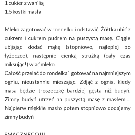
1 cukier z wanilią
1,5 kostki masła
Mleko zagotować w rondelku i odstawić. Żółtka ubić z
cukrem i cukrem pudrem na puszystą masę. Ciągle
ubijając dodać mąkę (stopniowo, najlepiej po
łyżeczce), następnie cienką strużką (cały czas
miksując!) wlać mleko.
Całość przelać do rondelka i gotować na najmniejszym
ogniu, nieustannie mieszając. Zdjąć z ognia, kiedy
masa będzie troszeczkę bardziej gęsta niż budyń.
Zimny budyń utrzeć na puszystą masę z masłem….
Najpierw miękkie masło potem stopniowo dodajemy
zimny budyń
SMACZNEGO !!!