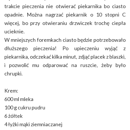
trakcie pieczenia nie otwierać piekarnika bo ciasto
opadnie. Można nagrzać piekarnik o 10 stopni C
więcej, bo przy otwieraniu drzwiczek trochę ciepła
ucieknie.
W mniejszych foremkach ciasto będzie potrzebowało
dłuższego pieczenia! Po upieczeniu wyjąć z
piekarnika, odczekać kilka minut, zdjąć placek z blaszki,
i pozwolić mu odparować na ruszcie, żeby było
chrupki.
Krem:
600 ml mleka
100 g cukru pudru
6 żółtek
4 łyżki mąki ziemniaczanej