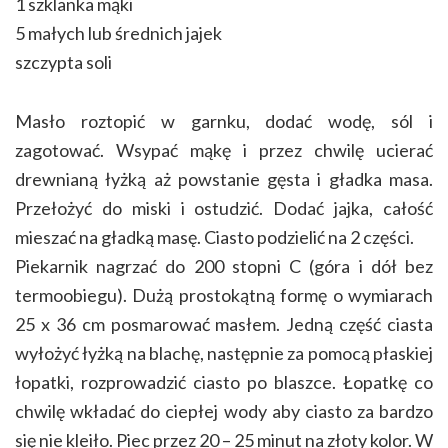
1 szklanka mąki
5 małych lub średnich jajek
szczypta soli
Masło roztopić w garnku, dodać wodę, sól i
zagotować. Wsypać mąkę i przez chwilę ucierać
drewnianą łyżką aż powstanie gęsta i gładka masa.
Przełożyć do miski i ostudzić. Dodać jajka, całość
mieszać na gładką masę. Ciasto podzielić na 2 części.
Piekarnik nagrzać do 200 stopni C (góra i dół bez
termoobiegu). Dużą prostokątną formę o wymiarach
25 x 36 cm posmarować masłem. Jedną część ciasta
wyłożyć łyżką na blachę, następnie za pomocą płaskiej
łopatki, rozprowadzić ciasto po blaszce. Łopatkę co
chwilę wkładać do ciepłej wody aby ciasto za bardzo
się nie kleiło. Piec przez 20 – 25 minut na złoty kolor. W