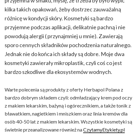
przyjemna w smaku, myślę, że trzeba by było wypić
kilka takich opakowań, żeby dostrzec zauważalną
różnicę w kondycji skóry. Kosmetyki są bardzo
przyjemne podczas aplikacji, delikatnie pachną i nie
powodują alergii ( przynajmniej u mnie). Zawierają
sporo cennych składników pochodzenia naturalnego.
Jednak nie do końca ich składy są dobre. Moje dwa
kosmetyki zawierały mikroplastik, czyli coś co jest
bardzo szkodliwe dla ekosystemów wodnych.
Warte polecenia są produkty z oferty Herbapol Polana z
bardzo dobrym składem czyli: odmładzający krem pod oczy
z makiem lekarskim, bażyną i ogórecznikiem, a także tonik z
bławatkiem, nagietkiem i mniszkiem oraz linia kremów dla
osób 40-50 lat z makiem lekarskim. Wszystkie kosmetyki są
świetnie przeanalizowane również na
CzytamyEtykiety.pl