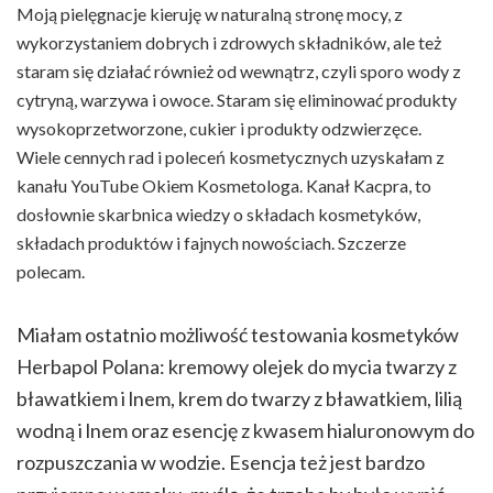
Moją pielęgnacje kieruję w naturalną stronę mocy, z
wykorzystaniem dobrych i zdrowych składników, ale też
staram się działać również od wewnątrz, czyli sporo wody z
cytryną, warzywa i owoce. Staram się eliminować produkty
wysokoprzetworzone, cukier i produkty odzwierzęce.
Wiele cennych rad i poleceń kosmetycznych uzyskałam z
kanału YouTube Okiem Kosmetologa. Kanał Kacpra, to
dosłownie skarbnica wiedzy o składach kosmetyków,
składach produktów i fajnych nowościach. Szczerze
polecam.
Miałam ostatnio możliwość testowania kosmetyków
Herbapol Polana: kremowy olejek do mycia twarzy z
bławatkiem i lnem, krem do twarzy z bławatkiem, lilią
wodną i lnem oraz esencję z kwasem hialuronowym do
rozpuszczania w wodzie. Esencja też jest bardzo