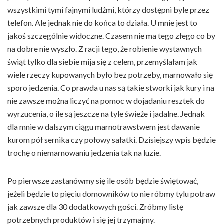
wszystkimi tymi fajnymi ludźmi, którzy dostępni byle przez
telefon. Ale jednak nie do końca to działa. U mnie jest to
jakoś szczególnie widoczne. Czasem nie ma tego złego co by
na dobre nie wyszło. Z racji tego, że robienie wystawnych
świąt tylko dla siebie mija się z celem, przemyślałam jak
wiele rzeczy kupowanych było bez potrzeby, marnowało się
sporo jedzenia. Co prawda u nas są takie stworki jak kury i na
nie zawsze można liczyć na pomoc w dojadaniu resztek do
wyrzucenia, o ile są jeszcze na tyle świeże i jadalne. Jednak
dla mnie w dalszym ciągu marnotrawstwem jest dawanie
kurom pół sernika czy połowy sałatki. Dzisiejszy wpis będzie
trochę o niemarnowaniu jedzenia tak na luzie.
Po pierwsze zastanówmy się ile osób będzie świętować,
jeżeli będzie to pięciu domowników to nie róbmy tylu potraw
jak zawsze dla 30 dodatkowych gości. Zróbmy listę
potrzebnych produktów i się jej trzymajmy.