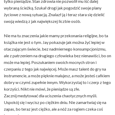
tylko pieniądze. Stan zdrowia nie pozwolił mu iść dalej
wybraną ścieżką. Szukał drogi jak pogodzić swoje plany
życiowe z nową sytuacją. Znalazł ją i teraz stara się dzielić
swoją wiedzą z jak największej liczbie osób.
Nie ma tu znaczenia jakie mamy przekonania religijne, bo ta
książka nie jest o tym. Jay pokazuje jak można żyć lepiej w
otaczającym świecie, bez nadmiernego konsumpcjonizmu,
ale z patrzeniem na drugiego człowieka bez nienawiści, bo on
może ma lepiej. Poszukaniem swoich mocnych stron i
czerpaniu z tego jak najwięcej. Może masz talent do gry na
instrumencie, a może pięknie malujesz, a może jesteś całkiem
dobry w czymś zupełnie innym. Wykorzystaj to i czerp z tego
korzyści. Nikt nie mówi, że pieniądze są złe.
Zacznij medytować dla uciszenia chaotycznych myśli.
Uspokój się i wycisz po ciężkim dniu. Nie zamartwiaj się na
zapas, bo teraz jest ciężko, ale a nóż za rogiem czeka coś