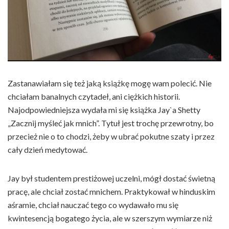
Zastanawiałam się też jaką książkę mogę wam polecić. Nie
chciałam banalnych czytadeł, ani ciężkich historii.
Najodpowiedniejsza wydała mi się książka Jay`a Shetty
„Zacznij myśleć jak mnich”. Tytuł jest trochę przewrotny, bo
przecież nie o to chodzi, żeby w ubrać pokutne szaty i przez
cały dzień medytować.
Jay był studentem prestiżowej uczelni, mógł dostać świetną
pracę, ale chciał zostać mnichem. Praktykował w hinduskim
aśramie, chciał nauczać tego co wydawało mu się
kwintesencją bogatego życia, ale w szerszym wymiarze niż