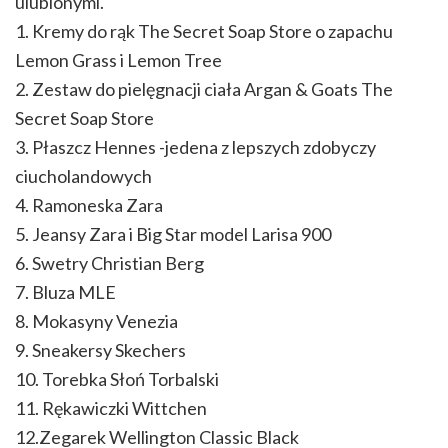
ulubionymi.
1. Kremy do rąk The Secret Soap Store o zapachu
Lemon Grass i Lemon Tree
2. Zestaw do pielęgnacji ciała Argan & Goats The
Secret Soap Store
3. Płaszcz Hennes -jedena z lepszych zdobyczy
ciucholandowych
4. Ramoneska Zara
5. Jeansy Zara i Big Star model Larisa 900
6. Swetry Christian Berg
7. Bluza MLE
8. Mokasyny Venezia
9. Sneakersy Skechers
10. Torebka Słoń Torbalski
11. Rękawiczki Wittchen
12.Zegarek Wellington Classic Black