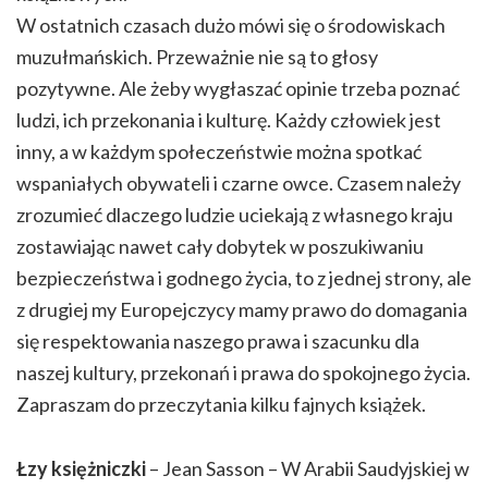
W ostatnich czasach dużo mówi się o środowiskach
muzułmańskich. Przeważnie nie są to głosy
pozytywne. Ale żeby wygłaszać opinie trzeba poznać
ludzi, ich przekonania i kulturę. Każdy człowiek jest
inny, a w każdym społeczeństwie można spotkać
wspaniałych obywateli i czarne owce. Czasem należy
zrozumieć dlaczego ludzie uciekają z własnego kraju
zostawiając nawet cały dobytek w poszukiwaniu
bezpieczeństwa i godnego życia, to z jednej strony, ale
z drugiej my Europejczycy mamy prawo do domagania
się respektowania naszego prawa i szacunku dla
naszej kultury, przekonań i prawa do spokojnego życia.
Zapraszam do przeczytania kilku fajnych książek.
Łzy księżniczki
– Jean Sasson – W Arabii Saudyjskiej w