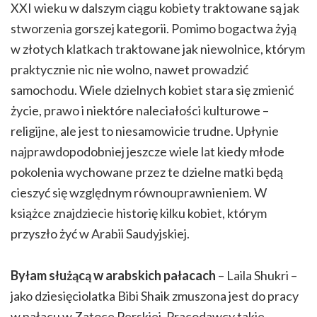
XXI wieku w dalszym ciągu kobiety traktowane są jak
stworzenia gorszej kategorii. Pomimo bogactwa żyją
w złotych klatkach traktowane jak niewolnice, którym
praktycznie nic nie wolno, nawet prowadzić
samochodu. Wiele dzielnych kobiet stara się zmienić
życie, prawo i niektóre naleciałości kulturowe –
religijne, ale jest to niesamowicie trudne. Upłynie
najprawdopodobniej jeszcze wiele lat kiedy młode
pokolenia wychowane przez te dzielne matki będą
cieszyć się względnym równouprawnieniem. W
książce znajdziecie historię kilku kobiet, którym
przyszło żyć w Arabii Saudyjskiej.
Byłam służącą w arabskich pałacach
– Laila Shukri –
jako dziesięciolatka Bibi Shaik zmuszona jest do pracy
w pałacu w Zatoce Perskiej. Pracodawcy takie