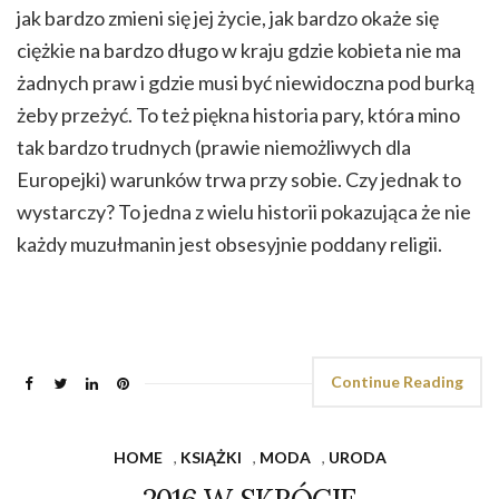
jak bardzo zmieni się jej życie, jak bardzo okaże się
ciężkie na bardzo długo w kraju gdzie kobieta nie ma
żadnych praw i gdzie musi być niewidoczna pod burką
żeby przeżyć. To też piękna historia pary, która mino
tak bardzo trudnych (prawie niemożliwych dla
Europejki) warunków trwa przy sobie. Czy jednak to
wystarczy? To jedna z wielu historii pokazująca że nie
każdy muzułmanin jest obsesyjnie poddany religii.
Continue Reading
HOME
,
KSIĄŻKI
,
MODA
,
URODA