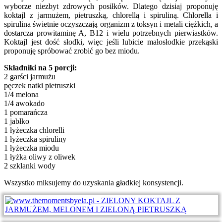
wyborze niezbyt zdrowych posiłków. Dlatego dzisiaj proponuję
koktajl z jarmużem, pietruszką, chlorellą i spiruliną. Chlorella i
spirulina świetnie oczyszczają organizm z toksyn i metali ciężkich, a
dostarcza prowitaminę A, B12 i wielu potrzebnych pierwiastków.
Koktajl jest dość słodki, więc jeśli lubicie małosłodkie przekąski
proponuję spróbować zrobić go bez miodu.
Składniki na 5 porcji:
2 garści jarmużu
pęczek natki pietruszki
1/4 melona
1/4 awokado
1 pomarańcza
1 jabłko
1 łyżeczka chlorelli
1 łyżeczka spiruliny
1 łyżeczka miodu
1 łyżka oliwy z oliwek
2 szklanki wody
Wszystko miksujemy do uzyskania gładkiej konsystencji.