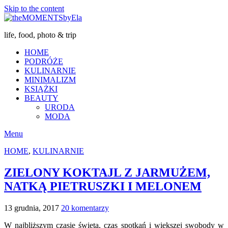
Skip to the content
life, food, photo & trip
HOME
PODRÓŻE
KULINARNIE
MINIMALIZM
KSIĄŻKI
BEAUTY
URODA
MODA
Menu
HOME
,
KULINARNIE
ZIELONY KOKTAJL Z JARMUŻEM,
NATKĄ PIETRUSZKI I MELONEM
13 grudnia, 2017
20 komentarzy
W najbliższym czasie święta, czas spotkań i większej swobody w