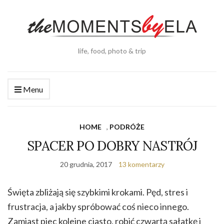
life, food, photo & trip
Menu
HOME
,
PODRÓŻE
SPACER PO DOBRY NASTRÓJ
20 grudnia, 2017
13 komentarzy
Święta zbliżają się szybkimi krokami. Pęd, stres i
frustracja, a jakby spróbować coś nieco innego.
Zamiast piec kolejne ciasto, robić czwartą sałatkę i