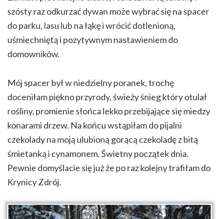
szósty raz odkurzać dywan może wybrać się na spacer
do parku, lasu lub na łąkę i wrócić dotlenioną,
uśmiechniętą i pozytywnym nastawieniem do
domowników.
Mój spacer był w niedzielny poranek, trochę
doceniłam piękno przyrody, świeży śnieg który otulał
rośliny, promienie słońca lekko przebijające się miedzy
konarami drzew. Na końcu wstąpiłam do pijalni
czekolady na moją ulubioną gorącą czekoladę z bitą
śmietanką i cynamonem. Świetny początek dnia.
Pewnie domyślacie się już że po raz kolejny trafiłam do
Krynicy Zdrój.