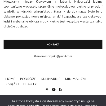
Mieszkamy między Krakowem a Tatrami. Najbardziej lubimy
spontaniczne wycieczki, szczególnie motocyklowe, piękno przyrody i
szarlotki w górskich schroniskach. Staramy się aby nasze życie było
ciekawe pokazując nowe miejsca, smaki i zapachy, ale też ciekawych
ludzi i niebanalne oblicza mody. Piękno jest wszędzie wystarczy tylko
chcieć je dostrzec.
KONTAKT
themomentsbyela@gmail.com
HOME
PODRÓŻE
KULINARNIE
MINIMALIZM
KSIĄŻKI
BEAUTY
Ta strona korzysta z ciasteczek aby świadczyć usługi na
najwyższym poziomie. Dalsze korzystanie ze strony oznacza,