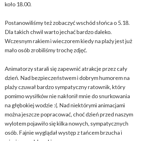
koło 18.00.
Postanowiliśmy też zobaczyć wschód słońca o 5.18.
Dla takich chwil warto jechać bardzo daleko.
Wczesnym rakiem i wieczorem kiedy na plaży jest już
mało osób zrobiliśmy trochę zdjęć.
Animatorzy starali się zapewnić atrakcje przez cały
dzień. Nad bezpieczeństwem i dobrym humorem na
plaży czuwał bardzo sympatyczny ratownik, który
pomimo wysiłków nie nakłonił mnie do snurkowania
na głębokiej wodzie :(. Nad niektórymi animacjami
można jeszcze popracować, choć dzień przed naszym
wylotem pojawiło się kilka nowych, sympatycznych
osób. Fajnie wyglądał występ z tańcem brzucha i