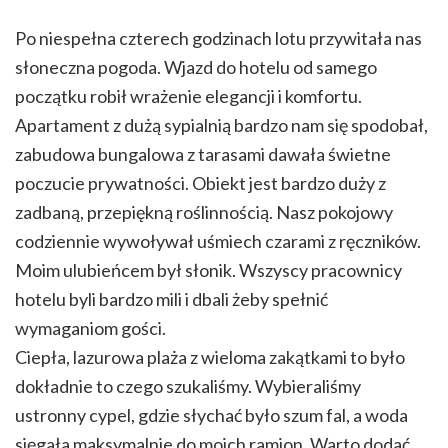
Po niespełna czterech godzinach lotu przywitała nas
słoneczna pogoda. Wjazd do hotelu od samego
początku robił wrażenie elegancji i komfortu.
Apartament z dużą sypialnią bardzo nam się spodobał,
zabudowa bungalowa z tarasami dawała świetne
poczucie prywatności. Obiekt jest bardzo duży z
zadbaną, przepiękną roślinnością. Nasz pokojowy
codziennie wywoływał uśmiech czarami z ręczników.
Moim ulubieńcem był słonik. Wszyscy pracownicy
hotelu byli bardzo mili i dbali żeby spełnić
wymaganiom gości.
Ciepła, lazurowa plaża z wieloma zakątkami to było
dokładnie to czego szukaliśmy. Wybieraliśmy
ustronny cypel, gdzie słychać było szum fal, a woda
sięgała maksymalnie do moich ramion. Warto dodać,