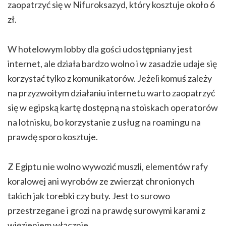
zaopatrzyć się w Nifuroksazyd, który kosztuje około 6
zł.
W hotelowym lobby dla gości udostępniany jest
internet, ale działa bardzo wolno i w zasadzie udaje się
korzystać tylko z komunikatorów. Jeżeli komuś zależy
na przyzwoitym działaniu internetu warto zaopatrzyć
się w egipską kartę dostępną na stoiskach operatorów
na lotnisku, bo korzystanie z usług na roamingu na
prawdę sporo kosztuje.
Z Egiptu nie wolno wywozić muszli, elementów rafy
koralowej ani wyrobów ze zwierząt chronionych
takich jak torebki czy buty. Jest to surowo
przestrzegane i grozi na prawdę surowymi karami z
więzieniem włącznie.