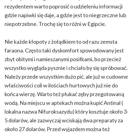
rezydentem warto poprosić o udzieleniu informacji
gdzie napiwki się daje, a gdzie jest to niegrzeczne lub
niepotrzebne. Trochę się to różni w Egipcie.
Nie każde kłopoty z żołądkiem to od razu zemsta
faraona. Często taki dyskomfort spowodowany jest
zbyt obitymi i namieszanymi posiłkami, bo przecież
wszystko wygląda pysznie i chciało by się spróbować.
Należy przede wszystkim dużo pić, ale już w cudowne
właściwości coli w ilościach hurtowych już nie do
końca wierzę. Warto też płukać zęby przegotowaną
wodą. Na miejscu w aptekach można kupić Antinal (
lokalna nazwa Nifuroksazydu) który kosztuje około 3-
5 dolarów, ale zazwyczaj wciskają dwa preparaty za
około 27 dolarów. Przed wyjazdem można też