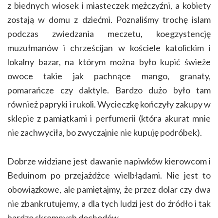
z biednych wiosek i miasteczek mężczyźni, a kobiety
zostają w domu z dziećmi. Poznaliśmy trochę islam
podczas zwiedzania meczetu, koegzystencję
muzułmanów i chrześcijan w kościele katolickim i
lokalny bazar, na którym można było kupić świeże
owoce takie jak pachnące mango, granaty,
pomarańcze czy daktyle. Bardzo dużo było tam
również papryki i rukoli. Wycieczkę kończyły zakupy w
sklepie z pamiątkami i perfumerii (która akurat mnie
nie zachwyciła, bo zwyczajnie nie kupuję podróbek).
Dobrze widziane jest dawanie napiwków kierowcom i
Beduinom po przejażdżce wielbłądami. Nie jest to
obowiązkowe, ale pamiętajmy, że przez dolar czy dwa
nie zbankrutujemy, a dla tych ludzi jest do źródło i tak
bardzo skromnych dochodów.