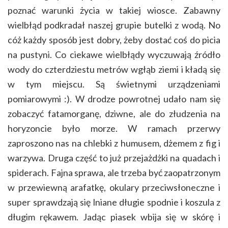
poznać warunki życia w takiej wiosce. Zabawny
wielbłąd podkradał naszej grupie butelki z wodą. No
cóż każdy sposób jest dobry, żeby dostać coś do picia
na pustyni. Co ciekawe wielbłądy wyczuwają źródło
wody do czterdziestu metrów wgłąb ziemi i kładą się
w tym miejscu. Są świetnymi urządzeniami
pomiarowymi :). W drodze powrotnej udało nam się
zobaczyć fatamorganę, dziwne, ale do złudzenia na
horyzoncie było morze. W ramach przerwy
zaproszono nas na chlebki z humusem, dżemem z fig i
warzywa. Druga część to już przejażdżki na quadach i
spiderach. Fajna sprawa, ale trzeba być zaopatrzonym
w przewiewną arafatkę, okulary przeciwsłoneczne i
super sprawdzają się lniane długie spodnie i koszula z
długim rękawem. Jadąc piasek wbija się w skórę i