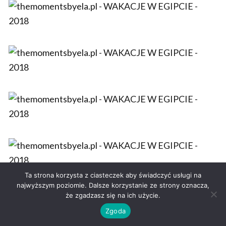
Ta strona korzysta z ciasteczek aby świadczyć usługi na
najwyższym poziomie. Dalsze korzystanie ze strony oznacza,
że zgadzasz się na ich użycie.
Zgoda