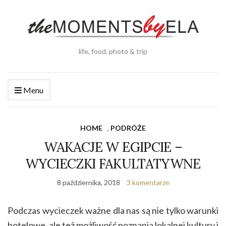
life, food, photo & trip
Menu
HOME
,
PODRÓŻE
WAKACJE W EGIPCIE –
WYCIECZKI FAKULTATYWNE
8 października, 2018
3 komentarze
Podczas wycieczek ważne dla nas są nie tylko warunki
hotelowe, ale też możliwość poznania lokalnej kultury i