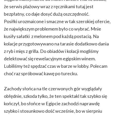
że serwis plażowy wraz z ręcznikami tutaj jest
bezpłatny, co daje dosyć dużą oszczędność.
Posiłki urozmaicone i smaczne w tak szerokiej ofercie,
że największym problemem było co wybrać. Mnie
kusiły sałatki z melonem pod każdą postacią. Na
kolacje przygotowywano na tarasie dodatkowo dania
z ryb i mięs z grilla. Do obiadów i kolacji mogliśmy
delektować się rewelacyjnym egipskim winem.
Lubiliśmy też spędzać czas w barze w lobby. Polecam
choć raz spróbować kawę po turecku.
Zachody słońca na tle czerwonych gór wyglądały
obłędnie, szkoda tylko, że ten spektakl tak szybko się
kończył, bo słońce w Egipcie zachodzi naprawdę
szybko i stosunkowo dość wcześnie, bo w sierpniu