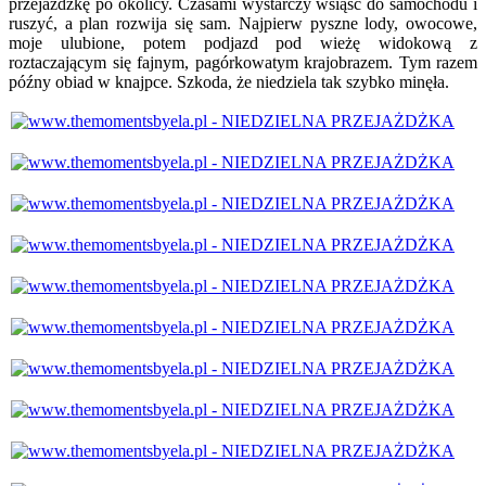
przejażdżkę po okolicy. Czasami wystarczy wsiąść do samochodu i
ruszyć, a plan rozwija się sam. Najpierw pyszne lody, owocowe,
moje ulubione, potem podjazd pod wieżę widokową z
roztaczającym się fajnym, pagórkowatym krajobrazem. Tym razem
późny obiad w knajpce. Szkoda, że niedziela tak szybko minęła.