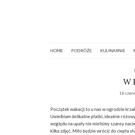
HOME
PODRÓŻE
KULINARNIE
W 
16 czer
Początek wakacji to u nas w ogrodzie krza
Uwielbiam delikatne płatki, idealnie różow
względu na upały nie mieliśmy szansy naci
kilka zdjęć. Miło będzie wrócić do ciepła s