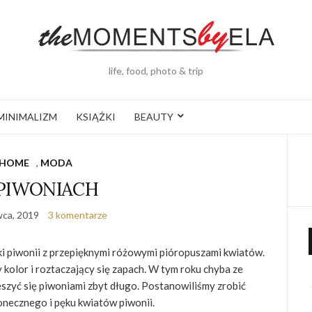
life, food, photo & trip
MINIMALIZM
KSIĄŻKI
BEAUTY
HOME
,
MODA
PIWONIACH
wca, 2019
3 komentarze
ki piwonii z przepięknymi różowymi pióropuszami kwiatów.
y kolor i roztaczający się zapach. W tym roku chyba ze
eszyć się piwoniami zbyt długo. Postanowiliśmy zrobić
łonecznego i pęku kwiatów piwonii.