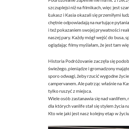
szczuplejsi niż na filmikach, więc jest sz
Łukasz i Kasia okazali się przemiłymi ludźm
chętnie odpowiadają na nurtujące pytani
i też pokazaniem swojej prywatności re
naszej pary. Każdy mógł wejść do busa, sp
oglądając filmy myślałam, że jest tam wię
Historia Podróżovanie zaczęła się podob
świeżego, pieniądze i gromadzony majątek
sporo odwagi, żeby rzucić wygodne życi
campervanem. Ale patrząc właśnie na Kasi
tylko ruszyć z miejsca.
Wiele osób zastanawia się nad vanlifem,
dla których vanlife stał się stylem życia n
Kto wie jaki jest nasz kolejny etap w życi