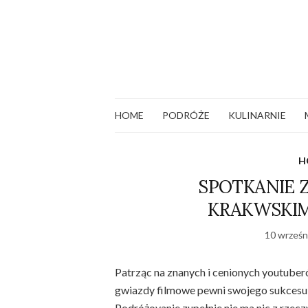
HOME
PODRÓŻE
KULINARNIE
H
SPOTKANIE 
KRAKWSKIM
10 wrześn
Patrząc na znanych i cenionych youtuberó
gwiazdy filmowe pewni swojego sukcesu 
Podróżovanie zupełnie nie ma nic z rzeczy