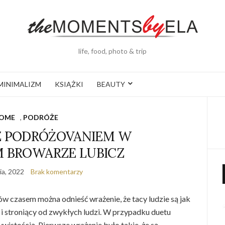
life, food, photo & trip
MINIMALIZM
KSIĄŻKI
BEAUTY
OME
,
PODRÓŻE
Z PODRÓŻOVANIEM W
 BROWARZE LUBICZ
ia, 2022
Brak komentarzy
w czasem można odnieść wrażenie, że tacy ludzie są jak
i stroniący od zwykłych ludzi. W przypadku duetu
wistością. Pierwsze wrażenie było takie, że są