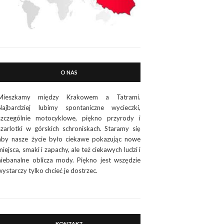
O NAS
Mieszkamy między Krakowem a Tatrami.
Najbardziej lubimy spontaniczne wycieczki,
szczególnie motocyklowe, piękno przyrody i
szarlotki w górskich schroniskach. Staramy się
aby nasze życie było ciekawe pokazując nowe
miejsca, smaki i zapachy, ale też ciekawych ludzi i
niebanalne oblicza mody. Piękno jest wszędzie
wystarczy tylko chcieć je dostrzec.
KONTAKT