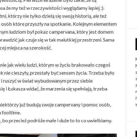
ansa że my też w rzeczywistości wyglądamy lepiej :).
i, którzy nie tylko dzielą się swoją historią, ale też
a osób które przyszły na spotkanie. Kolejnym elementem
alnym ludziom był pokaz campervana, który jest domem
rawdzić jak czuje się w tak malutkiej przestrzeni. Sama
cej miejsca na szerokość.
nie jak wielu ludzi, którym w życiu brakowało czegoś
 nie cieszyły, przestały być sensem życia. Trzeba było
e i ruszyć w świat wybudowanym przez siebie
ę i Łukasza widać, że marzenia się spełniają, trzeba
 niektórzy już budują swoje campervany i pomoc osób,
a fooltime.
u, bo przecież podróże małe i duże to to co uwielbiamy.