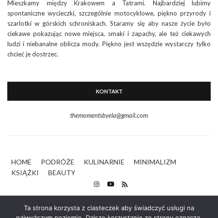
Mieszkamy między Krakowem a Tatrami. Najbardziej lubimy
spontaniczne wycieczki, szczególnie motocyklowe, piękno przyrody i
szarlotki w górskich schroniskach. Staramy się aby nasze życie było
ciekawe pokazując nowe miejsca, smaki i zapachy, ale też ciekawych
ludzi i niebanalne oblicza mody. Piękno jest wszędzie wystarczy tylko
chcieć je dostrzec.
KONTAKT
themomentsbyela@gmail.com
HOME
PODRÓŻE
KULINARNIE
MINIMALIZM
KSIĄŻKI
BEAUTY
Ta strona korzysta z ciasteczek aby świadczyć usługi na
najwyższym poziomie. Dalsze korzystanie ze strony oznacza,