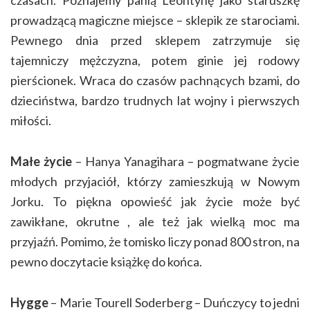
czasach. Poznajemy panią Leontynę jako staruszkę
prowadzącą magiczne miejsce – sklepik ze starociami.
Pewnego dnia przed sklepem zatrzymuje się
tajemniczy mężczyzna, potem ginie jej rodowy
pierścionek. Wraca do czasów pachnących bzami, do
dzieciństwa, bardzo trudnych lat wojny i pierwszych
miłości.
Małe życie
– Hanya Yanagihara – pogmatwane życie
młodych przyjaciół, którzy zamieszkują w Nowym
Jorku. To piękna opowieść jak życie może być
zawikłane, okrutne , ale też jak wielką moc ma
przyjaźń. Pomimo, że tomisko liczy ponad 800 stron, na
pewno doczytacie książkę do końca.
Hygge
– Marie Tourell Soderberg – Duńczycy to jedni