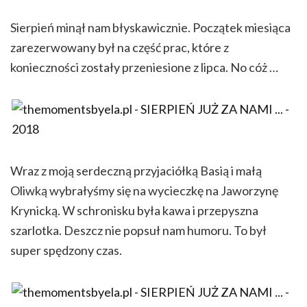
Sierpień minął nam błyskawicznie. Początek miesiąca
zarezerwowany był na część prac, które z
konieczności zostały przeniesione z lipca. No cóż …
Wraz z moją serdeczną przyjaciółką Basią i małą
Oliwką wybrałyśmy się na wycieczkę na Jaworzynę
Krynicką. W schronisku była kawa i przepyszna
szarlotka. Deszcz nie popsuł nam humoru. To był
super spędzony czas.