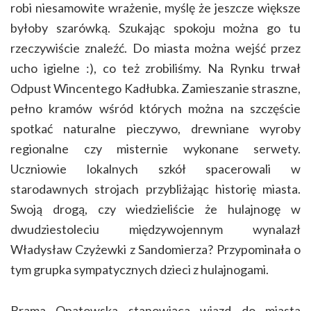
robi niesamowite wrażenie, myślę że jeszcze większe
byłoby szarówką. Szukając spokoju można go tu
rzeczywiście znaleźć. Do miasta można wejść przez
ucho igielne :), co też zrobiliśmy. Na Rynku trwał
Odpust Wincentego Kadłubka. Zamieszanie straszne,
pełno kramów wśród których można na szczęście
spotkać naturalne pieczywo, drewniane wyroby
regionalne czy misternie wykonane serwety.
Uczniowie lokalnych szkół spacerowali w
starodawnych strojach przybliżając historię miasta.
Swoją drogą, czy wiedzieliście że hulajnogę w
dwudziestoleciu międzywojennym wynalazł
Władysław Czyżewki z Sandomierza? Przypominała o
tym grupka sympatycznych dzieci z hulajnogami.
Brama Opatowska stanowiąca wjazd do miasta