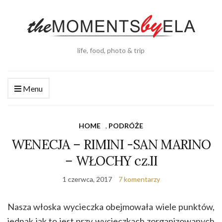
life, food, photo & trip
Menu
HOME
,
PODRÓŻE
WENECJA – RIMINI -SAN MARINO
– WŁOCHY cz.II
1 czerwca, 2017
7 komentarzy
Nasza włoska wycieczka obejmowała wiele punktów,
jednak jak to jest przy wycieczkach zorganizowanych