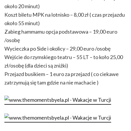
około 20 minut)
Koszt biletu MPK na lotnisko – 8,00 zł ( czas przejazdu
około 55 minut)
Zabieg hammamu opcja podstawowa – 19,00 euro
/osobę
Wycieczka po Side i okolicy – 29,00 euro /osobę
Wejście do rzymskiego teatru – 55 LT – to koło 25,00
zł/osobę (dla dzieci są zniżki)
Przejazd busikiem – 1 euro za przejazd ( co ciekawe
zatrzymują się tam gdzie na nie machacie )