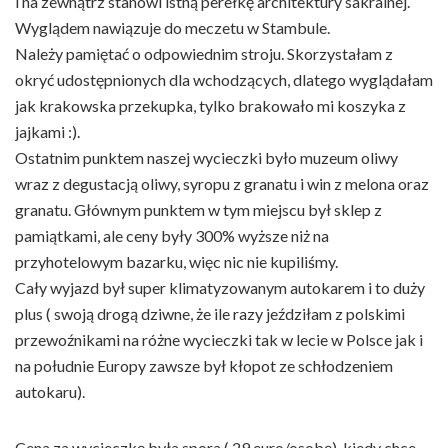
i na zewnątrz stanowi istną perełkę architektury sakralnej.
Wyglądem nawiązuje do meczetu w Stambule.
Należy pamiętać o odpowiednim stroju. Skorzystałam z
okryć udostępnionych dla wchodzących, dlatego wyglądałam
jak krakowska przekupka, tylko brakowało mi koszyka z
jajkami :).
Ostatnim punktem naszej wycieczki było muzeum oliwy
wraz z degustacją oliwy, syropu z granatu i win z melona oraz
granatu. Głównym punktem w tym miejscu był sklep z
pamiątkami, ale ceny były 300% wyższe niż na
przyhotelowym bazarku, więc nic nie kupiliśmy.
Cały wyjazd był super klimatyzowanym autokarem i to duży
plus ( swoją drogą dziwne, że ile razy jeździłam z polskimi
przewoźnikami na różne wycieczki tak w lecie w Polsce jak i
na południe Europy zawsze był kłopot ze schłodzeniem
autokaru).
Cena za wycieczkę była spora ( 29 euro/osobę), kiedy chce