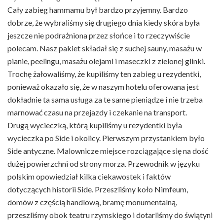
Cały zabieg hammamu był bardzo przyjemny. Bardzo
dobrze, że wybraliśmy się drugiego dnia kiedy skóra była
jeszcze nie podrażniona przez słońce i to rzeczywiście
polecam. Nasz pakiet składał się z suchej sauny, masażu w
pianie, peelingu, masażu olejami i maseczki z zielonej glinki.
Trochę żałowaliśmy, że kupiliśmy ten zabieg u rezydentki,
ponieważ okazało się, że w naszym hotelu oferowana jest
dokładnie ta sama usługa za te same pieniądze i nie trzeba
marnować czasu na przejazdy i czekanie na transport.
Drugą wycieczką, którą kupiliśmy u rezydentki była
wycieczka po Side i okolicy. Pierwszym przystankiem było
Side antyczne. Malownicze miejsce rozciągające się na dość
dużej powierzchni od strony morza. Przewodnik w języku
polskim opowiedział kilka ciekawostek i faktów
dotyczących historii Side. Przeszliśmy koło Nimfeum,
domów z częścią handlową, bramę monumentalną,
przeszliśmy obok teatru rzymskiego i dotarliśmy do świątyni