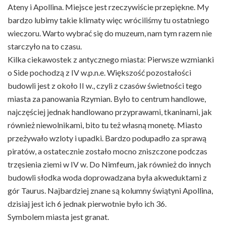
Ateny i Apollina. Miejsce jest rzeczywiście przepiękne. My
bardzo lubimy takie klimaty więc wróciliśmy tu ostatniego
wieczoru. Warto wybrać się do muzeum, nam tym razem nie
starczyło na to czasu.
Kilka ciekawostek z antycznego miasta: Pierwsze wzmianki
o Side pochodzą z IV w.p.n.e. Większość pozostałości
budowli jest z około II w., czyli z czasów świetności tego
miasta za panowania Rzymian. Było to centrum handlowe,
najczęściej jednak handlowano przyprawami, tkaninami, jak
również niewolnikami, bito tu też własną monetę. Miasto
przeżywało wzloty i upadki. Bardzo podupadło za sprawą
piratów, a ostatecznie zostało mocno zniszczone podczas
trzęsienia ziemi w IV w. Do Nimfeum, jak również do innych
budowli słodka woda doprowadzana była akweduktami z
gór Taurus. Najbardziej znane są kolumny świątyni Apollina,
dzisiaj jest ich 6 jednak pierwotnie było ich 36.
Symbolem miasta jest granat.