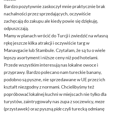
Bardzo pozytywnie zaskoczył mnie praktycznie brak
nachalności przez sprzedających, oczywiście
zachęcają do zakupu ale kiedy powie się dziękuję,
odpuszczają.
Mamy w planach wrócić do Turcji i zwiedzić na własną
rękę jeszcze kilka atrakcji i oczywiście targ w
Manavgacie lub Stambule. Czytałam, że są tu o wiele
lepszy asortyment i niższe ceny niż pod hotelami.
Przede wszystkim interesują nas lokalne owoce i
przyprawy. Bardzo polecano nam tureckie banany,
podobno są pyszne, nie sprzedawane w UE przez ich
kształt niezgodny z normami. Chcielibyśmy też
popróbować lokalnej kuchni w miejscach nie tylko dla
turystów, zaintrygowały nas zupa z soczewicy,
meze
(przystawek) oraz pyszną
pide
czyli turecką odmianę