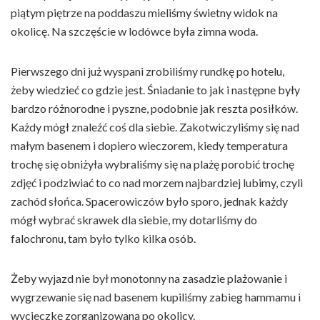
piątym piętrze na poddaszu mieliśmy świetny widok na
okolicę. Na szczęście w lodówce była zimna woda.
Pierwszego dni już wyspani zrobiliśmy rundkę po hotelu,
żeby wiedzieć co gdzie jest. Śniadanie to jak i następne były
bardzo różnorodne i pyszne, podobnie jak reszta posiłków.
Każdy mógł znaleźć coś dla siebie. Zakotwiczyliśmy się nad
małym basenem i dopiero wieczorem, kiedy temperatura
trochę się obniżyła wybraliśmy się na plażę porobić trochę
zdjęć i podziwiać to co nad morzem najbardziej lubimy, czyli
zachód słońca. Spacerowiczów było sporo, jednak każdy
mógł wybrać skrawek dla siebie, my dotarliśmy do
falochronu, tam było tylko kilka osób.
Żeby wyjazd nie był monotonny na zasadzie plażowanie i
wygrzewanie się nad basenem kupiliśmy zabieg hammamu i
wycieczkę zorganizowaną po okolicy.