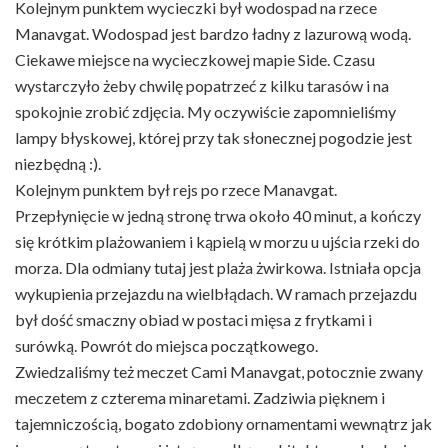
Kolejnym punktem wycieczki był wodospad na rzece
Manavgat. Wodospad jest bardzo ładny z lazurową wodą.
Ciekawe miejsce na wycieczkowej mapie Side. Czasu
wystarczyło żeby chwilę popatrzeć z kilku tarasów i na
spokojnie zrobić zdjęcia. My oczywiście zapomnieliśmy
lampy błyskowej, której przy tak słonecznej pogodzie jest
niezbędną :).
Kolejnym punktem był rejs po rzece Manavgat.
Przepłynięcie w jedną stronę trwa około 40 minut, a kończy
się krótkim plażowaniem i kąpielą w morzu u ujścia rzeki do
morza. Dla odmiany tutaj jest plaża żwirkowa. Istniała opcja
wykupienia przejazdu na wielbłądach. W ramach przejazdu
był dość smaczny obiad w postaci mięsa z frytkami i
surówką. Powrót do miejsca początkowego.
Zwiedzaliśmy też meczet Cami Manavgat, potocznie zwany
meczetem z czterema minaretami. Zadziwia pięknem i
tajemniczością, bogato zdobiony ornamentami wewnątrz jak