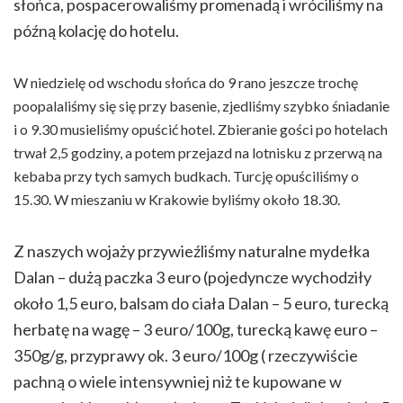
słońca, pospacerowaliśmy promenadą i wróciliśmy na
późną kolację do hotelu.
W niedzielę od wschodu słońca do 9 rano jeszcze trochę
poopalaliśmy się się przy basenie, zjedliśmy szybko śniadanie
i o 9.30 musieliśmy opuścić hotel. Zbieranie gości po hotelach
trwał 2,5 godziny, a potem przejazd na lotnisku z przerwą na
kebaba przy tych samych budkach. Turcję opuściliśmy o
15.30. W mieszaniu w Krakowie byliśmy około 18.30.
Z naszych wojaży przywieźliśmy naturalne mydełka
Dalan – dużą paczka 3 euro (pojedyncze wychodziły
około 1,5 euro, balsam do ciała Dalan – 5 euro, turecką
herbatę na wagę – 3 euro/100g, turecką kawę euro –
350g/g, przyprawy ok. 3 euro/100g ( rzeczywiście
pachną o wiele intensywniej niż te kupowane w