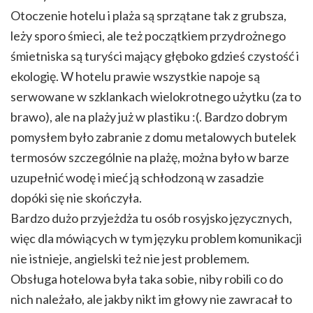
Otoczenie hotelu i plaża są sprzątane tak z grubsza,
leży sporo śmieci, ale też początkiem przydrożnego
śmietniska są turyści mający głęboko gdzieś czystość i
ekologię. W hotelu prawie wszystkie napoje są
serwowane w szklankach wielokrotnego użytku (za to
brawo), ale na plaży już w plastiku :(. Bardzo dobrym
pomysłem było zabranie z domu metalowych butelek
termosów szczególnie na plażę, można było w barze
uzupełnić wodę i mieć ją schłodzoną w zasadzie
dopóki się nie skończyła.
Bardzo dużo przyjeżdża tu osób rosyjsko języcznych,
więc dla mówiących w tym języku problem komunikacji
nie istnieje, angielski też nie jest problemem.
Obsługa hotelowa była taka sobie, niby robili co do
nich należało, ale jakby nikt im głowy nie zawracał to