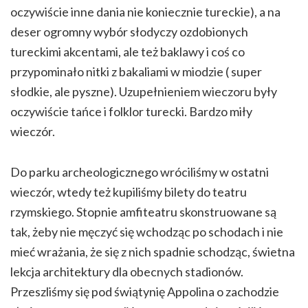
oczywiście inne dania nie koniecznie tureckie), a na
deser ogromny wybór słodyczy ozdobionych
tureckimi akcentami, ale też baklawy i coś co
przypominało nitki z bakaliami w miodzie ( super
słodkie, ale pyszne). Uzupełnieniem wieczoru były
oczywiście tańce i folklor turecki. Bardzo miły
wieczór.
Do parku archeologicznego wróciliśmy w ostatni
wieczór, wtedy też kupiliśmy bilety do teatru
rzymskiego. Stopnie amfiteatru skonstruowane są
tak, żeby nie męczyć się wchodząc po schodach i nie
mieć wrażania, że się z nich spadnie schodząc, świetna
lekcja architektury dla obecnych stadionów.
Przeszliśmy się pod świątynię Appolina o zachodzie