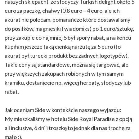
naszych sklepach), ze słodyczy Turkish delight około 5
euro za paczkę, chałwy (0,8 euro – 4 euro, ale ich
akurat nie polecam, pomarańcze które dostawaliśmy
do posiłków, magniesiki ( wiadomiks) po 1 euro/sztukę,
przy zakupie co najmniej 5 był spory rabat, a na końcu
kupiłam jeszcze taką cienką narzutę za 5 euro (to
akurat był turecki produkt bez żadnych logotypów).
Takie ceny są standardowe, można się targować, ale
przy większych zakupach robionych w tym samym
kramiku, dostaniecie np. więcej herbaty, słodyczy lub
rabat.
Jak oceniam Side w kontekście naszego wyjazdu:
My mieszkaliśmy w hotelu Side Royal Paradise z opcją
all inclusive, 6 dni i troszkę to jednak dla nas trochę za
mało :).