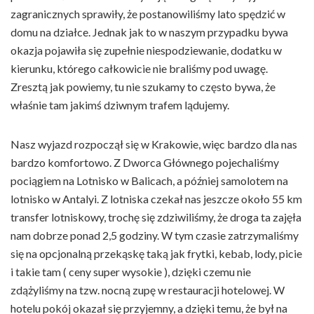
zagranicznych sprawiły, że postanowiliśmy lato spędzić w
domu na działce. Jednak jak to w naszym przypadku bywa
okazja pojawiła się zupełnie niespodziewanie, dodatku w
kierunku, którego całkowicie nie braliśmy pod uwagę.
Zresztą jak powiemy, tu nie szukamy to często bywa, że
właśnie tam jakimś dziwnym trafem lądujemy.
Nasz wyjazd rozpoczął się w Krakowie, więc bardzo dla nas
bardzo komfortowo. Z Dworca Głównego pojechaliśmy
pociągiem na Lotnisko w Balicach, a później samolotem na
lotnisko w Antalyi. Z lotniska czekał nas jeszcze około 55 km
transfer lotniskowy, trochę się zdziwiliśmy, że droga ta zajęła
nam dobrze ponad 2,5 godziny. W tym czasie zatrzymaliśmy
się na opcjonalną przekąskę taką jak frytki, kebab, lody, picie
i takie tam ( ceny super wysokie ), dzięki czemu nie
zdążyliśmy na tzw. nocną zupę w restauracji hotelowej. W
hotelu pokój okazał się przyjemny, a dzięki temu, że był na