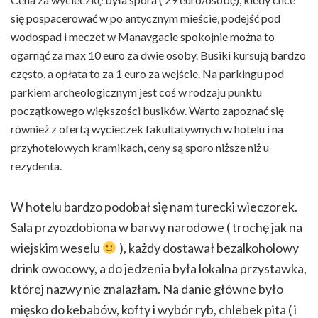
się pospacerować w po antycznym mieście, podejść pod
wodospad i meczet w Manavgacie spokojnie można to
ogarnąć za max 10 euro za dwie osoby. Busiki kursują bardzo
często, a opłata to za 1 euro za wejście. Na parkingu pod
parkiem archeologicznym jest coś w rodzaju punktu
początkowego większości busików. Warto zapoznać się
również z ofertą wycieczek fakultatywnych w hotelu i na
przyhotelowych kramikach, ceny są sporo niższe niż u
rezydenta.
W hotelu bardzo podobał się nam turecki wieczorek.
Sala przyozdobiona w barwy narodowe ( trochę jak na
wiejskim weselu
), każdy dostawał bezalkoholowy
drink owocowy, a do jedzenia była lokalna przystawka,
której nazwy nie znalazłam. Na danie główne było
mięsko do kebabów, kofty i wybór ryb, chlebek pita ( i