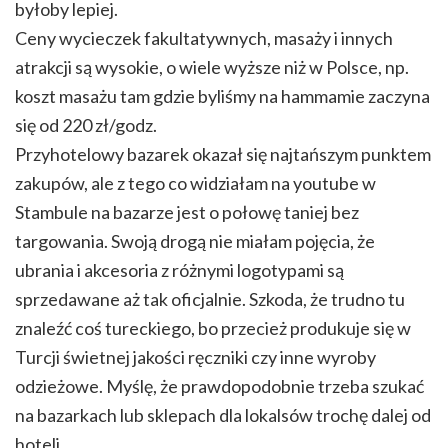
byłoby lepiej.
Ceny wycieczek fakultatywnych, masaży i innych
atrakcji są wysokie, o wiele wyższe niż w Polsce, np.
koszt masażu tam gdzie byliśmy na hammamie zaczyna
się od 220 zł/godz.
Przyhotelowy bazarek okazał się najtańszym punktem
zakupów, ale z tego co widziałam na youtube w
Stambule na bazarze jest o połowę taniej bez
targowania. Swoją drogą nie miałam pojęcia, że
ubrania i akcesoria z różnymi logotypami są
sprzedawane aż tak oficjalnie. Szkoda, że trudno tu
znaleźć coś tureckiego, bo przecież produkuje się w
Turcji świetnej jakości ręczniki czy inne wyroby
odzieżowe. Myślę, że prawdopodobnie trzeba szukać
na bazarkach lub sklepach dla lokalsów trochę dalej od
hoteli.