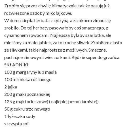
Zrobiło się przez chwilę klimatycznie, tak że pasują już
rozwieszone ozdoby mikołajkowe.
W domu ciepła herbata z cytryną, a za oknem zimno się
zrobiło. Do tej herbaty pasowałoby coś smacznego, z
cynamonem i owocami. Najlepsza byłaby szarlotka, ale
mieliśmy za mało jabłek, za to trochę śliwek. Zrobiłam ciasto
ze śliwkami, takie najprostsze z możliwych. Smaczne,
pachnące zimowymi wieczorkami. Będzie super do grzańca.
SKŁADNIKI:
100 g margaryny lub masła
100 ml mleka roślinnego
2 jajka
200 g maki poznańskiej
125 g mąki orkiszowej ( najlepiej pełnoziarnistej)
50 g cukru trzcinowego
1 łyżeczka sody
szczypta soli