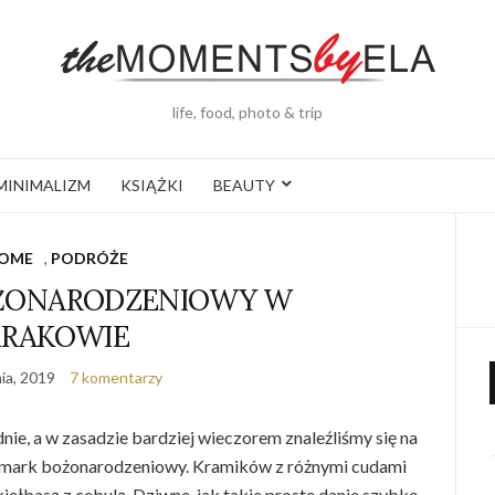
life, food, photo & trip
MINIMALIZM
KSIĄŻKI
BEAUTY
OME
,
PODRÓŻE
OŻONARODZENIOWY W
KRAKOWIE
ia, 2019
7 komentarzy
ie, a w zasadzie bardziej wieczorem znaleźliśmy się na
armark bożonarodzeniowy. Kramików z różnymi cudami
ełbasą z cebulą. Dziwne, jak takie proste danie szybko