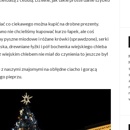
dać co ciekawego można kupić na drobne prezenty.
wno nie chcieliśmy kupować kurzo łapek, ale coś
 pyszne miodowe i różane krówki (sprawdzone), serki
oiska, drewniane łyżki i pół bochenka wiejskiego chleba
 z wiejskim chlebem nie miał do czynienia to jeszcze był
 z naszymi znajomymi na obłędne ciacho i gorącą
go pieprzu.