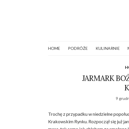
HOME
PODRÓŻE
KULINARNIE
H
JARMARK B
9 grudn
Trochę z przypadku w niedzielne popołudn
Krakowskim Rynku. Rozpoczął się już j
masa, tak samo jak chlebem ze smażoną ki