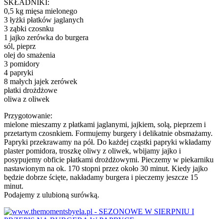
SKŁADNIKI:
0,5 kg mięsa mielonego
3 łyżki płatków jaglanych
3 ząbki czosnku
1 jajko zerówka do burgera
sól, pieprz
olej do smażenia
3 pomidory
4 papryki
8 małych jajek zerówek
płatki drożdżowe
oliwa z oliwek
Przygotowanie:
mielone mieszamy z płatkami jaglanymi, jajkiem, solą, pieprzem i
przetartym czosnkiem. Formujemy burgery i delikatnie obsmażamy.
Papryki przekrawamy na pół. Do każdej cząstki papryki wkładamy
plaster pomidora, troszkę oliwy z oliwek, wbijamy jajko i
posypujemy obficie płatkami drożdżowymi. Pieczemy w piekarniku
nastawionym na ok. 170 stopni przez około 30 minut. Kiedy jajko
będzie dobrze ścięte, nakładamy burgera i pieczemy jeszcze 15
minut.
Podajemy z ulubioną surówką.