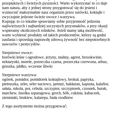
przepięknych i świeżych pyszności. Warto wykorzystać to co daje
nam natura, aby z jednej strony przygotować się do jesieni i
wzmocnić maksymalnie nasz organizm przez surówki, koktajle i
zwyczajnie jedzone świeże owoce i warzywa.
Kupując to co lokalne sprawiamy sobie przyjemność jedzenia
najświeższych i najbardziej soczystych przysmaków, a przy okazji
wspieramy okolicznych rolników. Jeżeli mamy taką możliwość,
warto wybierać produkty od takich producentów, którzy są godni
zaufania i sprzedają naprawdę zdrową żywność bez niepotrzebnych
nawozów i pestycydów.
Sierpniowe owoce:
borówki leśne i ogrodowe, jeżyny, maliny, agrest, brzoskwinie,
nektarynki, morele, porzeczka czarna, porzeczka czerwona, arbuz,
gruszka, jabłko, wczesne śliwki
Sierpniowe warzywa:
ogórek, pomidor, pomidorek koktajlowy, brokuł, papryka,
pietruszka, seler, seler naciowy, jarmuż, bakłażan, kapusta, kalafior,
sałata, rukola, por, cebula, szczypior, szczypiorek, czosnek, burak,
marchew, fasolka szparagowa, groch, bób, cukinia, kabaczek,
ziemniaki, brukiew, kalarepa, biała rzodkiew
Z tego asortymentu można przygotować: