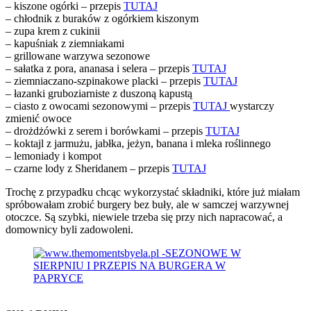
– kiszone ogórki – przepis
TUTAJ
– chłodnik z buraków z ogórkiem kiszonym
– zupa krem z cukinii
– kapuśniak z ziemniakami
– grillowane warzywa sezonowe
– sałatka z pora, ananasa i selera – przepis
TUTAJ
– ziemniaczano-szpinakowe placki – przepis
TUTAJ
– łazanki gruboziarniste z duszoną kapustą
– ciasto z owocami sezonowymi – przepis
TUTAJ
wystarczy
zmienić owoce
– drożdżówki z serem i borówkami – przepis
TUTAJ
– koktajl z jarmużu, jabłka, jeżyn, banana i mleka roślinnego
– lemoniady i kompot
– czarne lody z Sheridanem – przepis
TUTAJ
Trochę z przypadku chcąc wykorzystać składniki, które już miałam
spróbowałam zrobić burgery bez buły, ale w samczej warzywnej
otoczce. Są szybki, niewiele trzeba się przy nich napracować, a
domownicy byli zadowoleni.