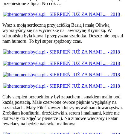
przeniesione z lipca. No cóż …
Wraz z moją serdeczną przyjaciółką Basią i małą Oliwką
wybrałyśmy się na wycieczkę na Jaworzynę Krynicką. W
schronisku była kawa i przepyszna szarlotka. Deszcz nie popsuł
nam humoru. To był super spędzony czas.
Cały sierpień przepełniony był zapachem i smakiem malin pod
każdą postacią. Małe czerwone owoce pięknie wyglądały na
krzaczkach. Mały Filuś zawsze dotrzymywał nam towarzystwa.
Zrobiłam konfiturki, drożdżówki z serem i malinami, które nie
dotrwały do zdjęć w plenerze :). Na zimowe wieczory i katar
rewelacyjna będzie nalewka malinowa.