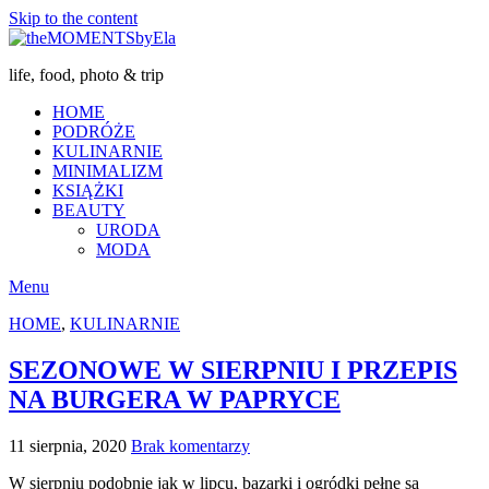
Skip to the content
life, food, photo & trip
HOME
PODRÓŻE
KULINARNIE
MINIMALIZM
KSIĄŻKI
BEAUTY
URODA
MODA
Menu
HOME
,
KULINARNIE
SEZONOWE W SIERPNIU I PRZEPIS
NA BURGERA W PAPRYCE
11 sierpnia, 2020
Brak komentarzy
W sierpniu podobnie jak w lipcu, bazarki i ogródki pełne są