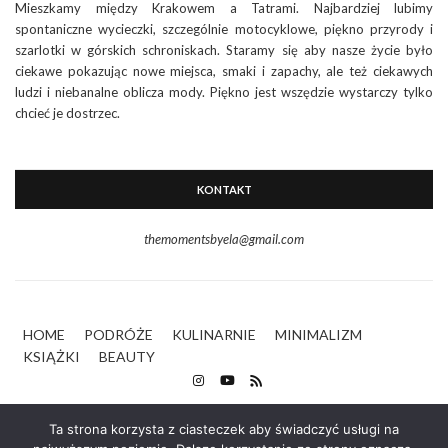
Mieszkamy między Krakowem a Tatrami. Najbardziej lubimy
spontaniczne wycieczki, szczególnie motocyklowe, piękno przyrody i
szarlotki w górskich schroniskach. Staramy się aby nasze życie było
ciekawe pokazując nowe miejsca, smaki i zapachy, ale też ciekawych
ludzi i niebanalne oblicza mody. Piękno jest wszędzie wystarczy tylko
chcieć je dostrzec.
KONTAKT
themomentsbyela@gmail.com
HOME
PODRÓŻE
KULINARNIE
MINIMALIZM
KSIĄŻKI
BEAUTY
Ta strona korzysta z ciasteczek aby świadczyć usługi na