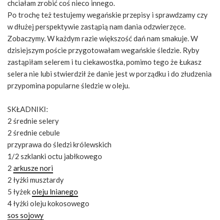
chciałam zrobić coś nieco innego.
Po trochę też testujemy wegańskie przepisy i sprawdzamy czy
w dłużej perspektywie zastąpią nam dania odzwierzęce.
Zobaczymy. W każdym razie większość dań nam smakuje. W
dzisiejszym poście przygotowałam wegańskie śledzie. Ryby
zastąpiłam selerem i tu ciekawostka, pomimo tego że Łukasz
selera nie lubi stwierdził że danie jest w porządku i do złudzenia
przypomina popularne śledzie w oleju.
SKŁADNIKI:
2 średnie selery
2 średnie cebule
przyprawa do śledzi królewskich
1/2 szklanki octu jabłkowego
2
arkusze nori
2 łyżki musztardy
5 łyżek
oleju lnianego
4 łyżki oleju kokosowego
sos sojowy