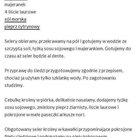
majeranek
4 liście laurowe
sól morska
pieprz cytrynowy
Selery obieramy, przekrawamy na pół i gotujemy w wodzie ze
szczyptą soli, łyżką sosu sojowego i majerankiem. Gotujemy do
czasu aż seler będzie al dente.
Przyprawę do śledzi przygotowujemy zgodnie z przepisem,
chociaż ja użyłam tylko szklankę wody. Po zagotowaniu
studzimy.
Cebulkę kroimy w piórka, delikatnie nasalamy, dodajemy łyżkę
sosu sojowego, zmielony pieprz ziarnisty, liście laurowe i
pokrojone w małe paseczki arkusze nori.
Obgotowany seler kroimy w kawałki przypominające pokrojone
filety śledziowe i podsmażamy na oleju kokosowym.