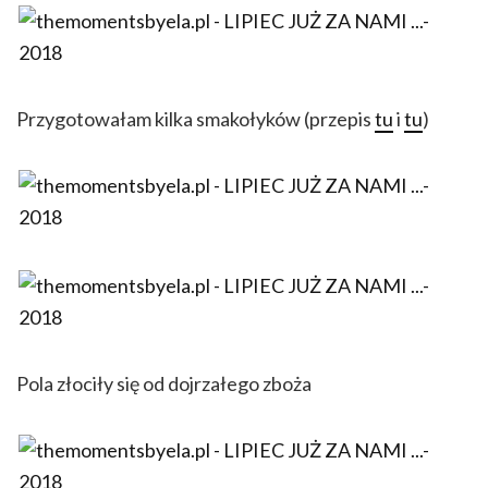
Przygotowałam kilka smakołyków (przepis
tu
i
tu
)
Pola złociły się od dojrzałego zboża