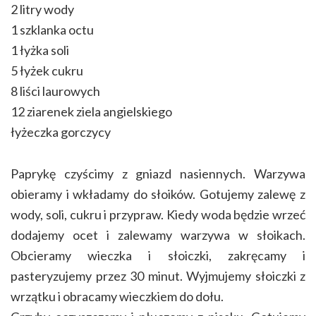
2 litry wody
1 szklanka octu
1 łyżka soli
5 łyżek cukru
8 liści laurowych
12 ziarenek ziela angielskiego
łyżeczka gorczycy
Paprykę czyścimy z gniazd nasiennych. Warzywa
obieramy i wkładamy do słoików. Gotujemy zalewę z
wody, soli, cukru i przypraw. Kiedy woda będzie wrzeć
dodajemy ocet i zalewamy warzywa w słoikach.
Obcieramy wieczka i słoiczki, zakręcamy i
pasteryzujemy przez 30 minut. Wyjmujemy słoiczki z
wrzątku i obracamy wieczkiem do dołu.