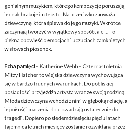
genialnym muzykiem, którego kompozycje poruszają
jednak brakuje im tekstu. Na przeciwko zauważa
dziewczynę, która śpiewa do jego muzyki. Wkrótce
zaczynają tworzyć w wyjątkowy sposób, ale … To
piękna opowieść o emocjach i uczuciach zamkniętych
w słowach piosenek.
Echa pamięci
– Katherine Webb – Czternastoletnia
Mitzy Hatcher to wiejska dziewczyna wychowująca
się w bardzo trudnych warunkach. Do pobliskiej
posiadłości przyjeżdża artysta wraz ze swoją rodziną.
Młoda dziewczyna wchodzi z nimi w głęboką relację, a
jej miłość i marzenia doprowadzają ostatecznie do
tragedii. Dopiero po siedemdziesięciu pięciu latach
tajemnica letnich miesięcy zostanie rozwikłana przez