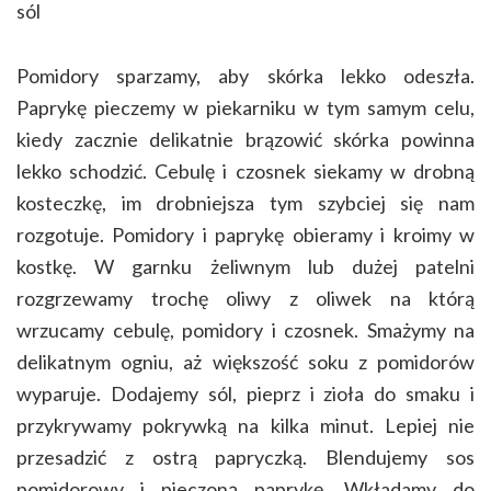
sól
Pomidory sparzamy, aby skórka lekko odeszła.
Paprykę pieczemy w piekarniku w tym samym celu,
kiedy zacznie delikatnie brązowić skórka powinna
lekko schodzić. Cebulę i czosnek siekamy w drobną
kosteczkę, im drobniejsza tym szybciej się nam
rozgotuje. Pomidory i paprykę obieramy i kroimy w
kostkę. W garnku żeliwnym lub dużej patelni
rozgrzewamy trochę oliwy z oliwek na którą
wrzucamy cebulę, pomidory i czosnek. Smażymy na
delikatnym ogniu, aż większość soku z pomidorów
wyparuje. Dodajemy sól, pieprz i zioła do smaku i
przykrywamy pokrywką na kilka minut. Lepiej nie
przesadzić z ostrą papryczką. Blendujemy sos
pomidorowy i pieczoną paprykę. Wkładamy do