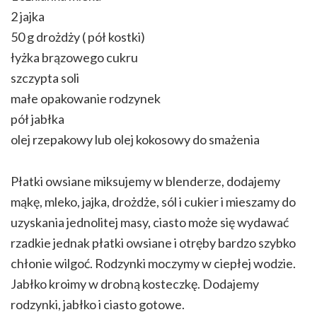
2 jajka
50 g drożdży ( pół kostki)
łyżka brązowego cukru
szczypta soli
małe opakowanie rodzynek
pół jabłka
olej rzepakowy lub olej kokosowy do smażenia
Płatki owsiane miksujemy w blenderze, dodajemy
mąkę, mleko, jajka, drożdże, sól i cukier i mieszamy do
uzyskania jednolitej masy, ciasto może się wydawać
rzadkie jednak płatki owsiane i otręby bardzo szybko
chłonie wilgoć. Rodzynki moczymy w ciepłej wodzie.
Jabłko kroimy w drobną kosteczkę. Dodajemy
rodzynki, jabłko i ciasto gotowe.