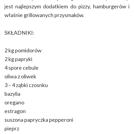
jest najlepszym dodatkiem do pizzy, hamburgerów i
właśnie grillowanych przysmaków.
SKŁADNIKI:
2 kg pomidorów
2 kg papryki
4 spore cebule
oliwa z oliwek
3 – 4 ząbki czosnku
bazylia
oregano
estragon
suszona papryczka pepperoni
pieprz