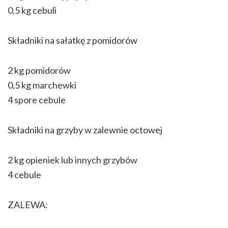
0,5 kg cebuli
Składniki na sałatkę z pomidorów
2 kg pomidorów
0,5 kg marchewki
4 spore cebule
Składniki na grzyby w zalewnie octowej
2 kg opieniek lub innych grzybów
4 cebule
ZALEWA: