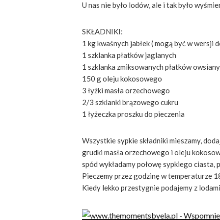
U nas nie było lodów, ale i tak było wyśmien
SKŁADNIKI:
1 kg kwaśnych jabłek ( mogą być w wersji
1 szklanka płatków jaglanych
1 szklanka zmiksowanych płatków owsian
150 g oleju kokosowego
3 łyżki masła orzechowego
2/3 szklanki brązowego cukru
1 łyżeczka proszku do pieczenia
Wszystkie sypkie składniki mieszamy, dod
grudki masła orzechowego i oleju kokosow
spód wykładamy połowę sypkiego ciasta, po
Pieczemy przez godzinę w temperaturze 18
Kiedy lekko przestygnie podajemy z lodami 