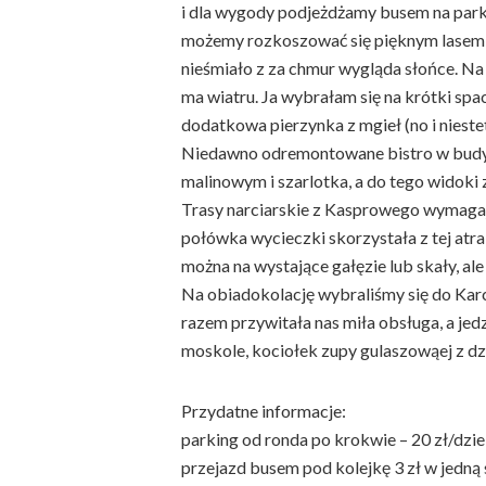
i dla wygody podjeżdżamy busem na parki
możemy rozkoszować się pięknym lasem i
nieśmiało z za chmur wygląda słońce. Na s
ma wiatru. Ja wybrałam się na krótki spa
dodatkowa pierzynka z mgieł (no i niest
Niedawno odremontowane bistro w budynk
malinowym i szarlotka, a do tego widoki 
Trasy narciarskie z Kasprowego wymagają
połówka wycieczki skorzystała z tej atra
można na wystające gałęzie lub skały, a
Na obiadokolację wybraliśmy się do Karc
razem przywitała nas miła obsługa, a je
moskole, kociołek zupy gulaszowąej z dzi
Przydatne informacje:
parking od ronda po krokwie – 20 zł/dzi
przejazd busem pod kolejkę 3 zł w jedną 