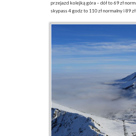
przejazd kolejką góra – dół to 69 zł norm
skypass 4 godz to 110 zł normalny i 89 z