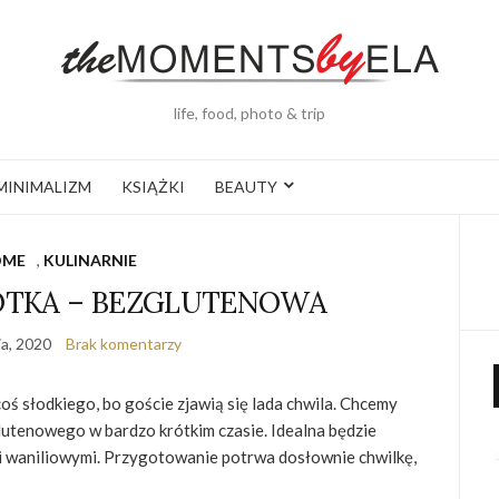
life, food, photo & trip
MINIMALIZM
KSIĄŻKI
BEAUTY
OME
,
KULINARNIE
OTKA – BEZGLUTENOWA
ia, 2020
Brak komentarzy
coś słodkiego, bo goście zjawią się lada chwila. Chcemy
utenowego w bardzo krótkim czasie. Idealna będzie
mi waniliowymi. Przygotowanie potrwa dosłownie chwilkę,