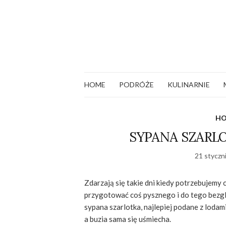
HOME
PODRÓŻE
KULINARNIE
H
SYPANA SZARL
21 styczn
Zdarzają się takie dni kiedy potrzebujemy 
przygotować coś pysznego i do tego bezgl
sypana szarlotka, najlepiej podane z loda
a buzia sama się uśmiecha.