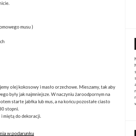
icie.
 domowego musu )
ych
ajemy olej kokosowy i masło orzechowe. Mieszamy, tak aby
ego były jak najmniejsze. W naczyniu żaroodpornym na
tem starte jabłka lub mus, a na końcu pozostałe ciasto
0 stopni.
i miętą do dekoracji.