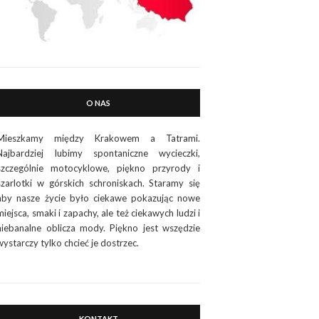
O NAS
Mieszkamy między Krakowem a Tatrami.
Najbardziej lubimy spontaniczne wycieczki,
szczególnie motocyklowe, piękno przyrody i
szarlotki w górskich schroniskach. Staramy się
aby nasze życie było ciekawe pokazując nowe
miejsca, smaki i zapachy, ale też ciekawych ludzi i
niebanalne oblicza mody. Piękno jest wszędzie
wystarczy tylko chcieć je dostrzec.
KONTAKT