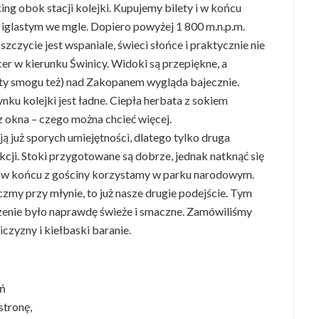
ng obok stacji kolejki. Kupujemy bilety i w końcu
glastym we mgle. Dopiero powyżej 1 800 m.n.p.m.
zczycie jest wspaniale, świeci słońce i praktycznie nie
cer w kierunku Świnicy. Widoki są przepiękne, a
ety smogu też) nad Zakopanem wygląda bajecznie.
u kolejki jest ładne. Ciepła herbata z sokiem
z okna – czego można chcieć więcej.
 już sporych umiejętności, dlatego tylko druga
kcji. Stoki przygotowane są dobrze, jednak natknąć się
le w końcu z gościny korzystamy w parku narodowym.
zmy przy młynie, to już nasze drugie podejście. Tym
dzenie było naprawdę świeże i smaczne. Zamówiliśmy
czyzny i kiełbaski baranie.
eń
stronę,