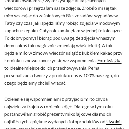
zmobilizowałam się wykorzystując kilka jesiennych
wieczorów i przejrzałam nasze zdjęcia. Zrobiło mi się tak
miło wracając do zaśnieżonych Bieszczadów, wypadów w
Tatry czy czas jaki spędziliśmy robiąc zdjęcia w modowym
zapachu rzepaku. Cały rok zamknęłam w jednej fotoksiążce.
To dobry pomysł biorąc pod uwagę, że zdjęcia w naszym
domu jakoś tak magicznie zmieniają właścicieli :). A tak
będzie miło w zimowy wieczór usiąść z kubkiem kakao przy
kominku i znowu zanurzyć się we wspomnienia.
Fotoksiążka
to idealne miejsce do ich przechowywania. Pełna
personalizacja tworzy z produktu coś w 100% naszego, do
czego będziemy chcieli wracać.
Dzielenie się wspomnieniami z przyjaciółmi to chyba
największa frajda w robieniu zdjęć. Dlatego w tym roku
postanowiłam zrobić prezenty mikołajkowe dla moich
najbliższych z pięknie wydanych fotoproduktów od
Uwolnij
kolory
. Wypełnionych zdjęciami z naszych wspólnych wojaży