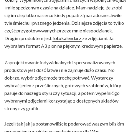
i mile spędzonym czasie na działce. Mam nadzieję, że zrobi
się im cieplutko na sercu kiedy popatrzą na radosne chwile,
tyle śmiechu i pysznego jedzenia. Dzisiejsze zdjęcia to tylko
część przygotowywanych przeze mnie niespodzianek.
Drugim produktem jest
fotokalendarz
ze zdjęciami. Ja
wybrałam format A3 pion na pięknym kredowym papierze.
Zaprojektowanie indywidualnych i spersonalizowanych
produktów jest dość łatwe i nie zajmuje dużo czasu. No
dobrze, wybór zdjęć może trochę potrwać. Wystarczy
wybrać jeden z prześlicznych, gotowych szablonów, który
pasuje do naszego stylu czy sytuacji, a potem wypełnić go
wybranymi zdjęciami korzystając z dostępnych układów
strony czy grafik.
Jeżeli tak jak ja postanowiliście podarować waszym bliskim
wspomnienia w pięknym wydaniu mam dla Was