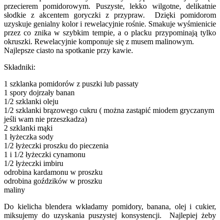
przecierem pomidorowym. Puszyste, lekko wilgotne, delikatnie
słodkie z akcentem goryczki z przypraw. Dzięki pomidorom
uzyskuje genialny kolor i rewelacyjnie rośnie. Smakuje wyśmienicie
przez co znika w szybkim tempie, a o placku przypominają tylko
okruszki. Rewelacyjnie komponuje się z musem malinowym.
Najlepsze ciasto na spotkanie przy kawie.
Składniki:
1 szklanka pomidorów z puszki lub passaty
1 spory dojrzały banan
1/2 szklanki oleju
1/2 szklanki brązowego cukru ( można zastąpić miodem gryczanym
jeśli wam nie przeszkadza)
2 szklanki mąki
1 łyżeczka sody
1/2 łyżeczki proszku do pieczenia
1 i 1/2 łyżeczki cynamonu
1/2 łyżeczki imbiru
odrobina kardamonu w proszku
odrobina goździków w proszku
maliny
Do kielicha blendera wkładamy pomidory, banana, olej i cukier,
miksujemy do uzyskania puszystej konsystencji. Najlepiej żeby