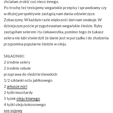
chciałam zrobić coś nieco innego.
Po trochę też testujemy wegańskie przepisy i sprawdzamy czy
w dłużej perspektywie zastąpią nam dania odzwierzęce.
Zobaczymy. W każdym razie większość dań nam smakuje. W
dzisiejszym poście przygotowałam wegańskie śledzie. Ryby
zastąpiłam selerem i tu ciekawostka, pomimo tego że Łukasz
selera nie lubi stwierdził że danie jest w porządku i do złudzenia
przypomina popularne śledzie w oleju.
SKŁADNIKI:
2 średnie selery
2 średnie cebule
przyprawa do śledzi królewskich
1/2 szklanki octu jabłkowego
2
arkusze nori
2 łyżki musztardy
5 łyżek
oleju lnianego
4 łyżki oleju kokosowego
sos sojowy