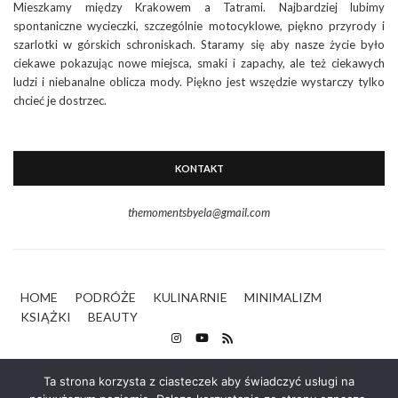
Mieszkamy między Krakowem a Tatrami. Najbardziej lubimy
spontaniczne wycieczki, szczególnie motocyklowe, piękno przyrody i
szarlotki w górskich schroniskach. Staramy się aby nasze życie było
ciekawe pokazując nowe miejsca, smaki i zapachy, ale też ciekawych
ludzi i niebanalne oblicza mody. Piękno jest wszędzie wystarczy tylko
chcieć je dostrzec.
KONTAKT
themomentsbyela@gmail.com
HOME
PODRÓŻE
KULINARNIE
MINIMALIZM
KSIĄŻKI
BEAUTY
Ta strona korzysta z ciasteczek aby świadczyć usługi na