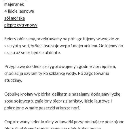
majeranek
4 liście laurowe
sól morska
pieprz cytrynowy
Selery obieramy, przekrawamy na pół i gotujemy w wodzie ze
szczyptą soli, łyżką sosu sojowego i majerankiem. Gotujemy do
czasu aż seler będzie al dente.
Przyprawę do śledzi przygotowujemy zgodnie z przepisem,
chociaż ja użyłam tylko szklankę wody. Po zagotowaniu
studzimy.
Cebulkę kroimy w piórka, delikatnie nasalamy, dodajemy łyżkę
sosu sojowego, zmielony pieprz ziarnisty, liście laurowe i
pokrojone w małe paseczki arkusze nori.
Obgotowany seler kroimy w kawałki przypominające pokrojone
filety śledziowe i podsmażamy na oleju kokosowym.