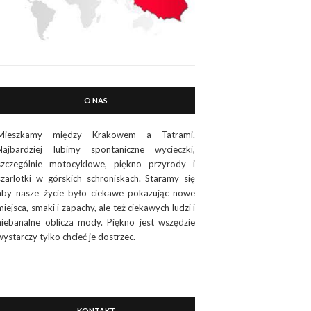
O NAS
Mieszkamy między Krakowem a Tatrami.
Najbardziej lubimy spontaniczne wycieczki,
szczególnie motocyklowe, piękno przyrody i
szarlotki w górskich schroniskach. Staramy się
aby nasze życie było ciekawe pokazując nowe
miejsca, smaki i zapachy, ale też ciekawych ludzi i
niebanalne oblicza mody. Piękno jest wszędzie
wystarczy tylko chcieć je dostrzec.
KONTAKT