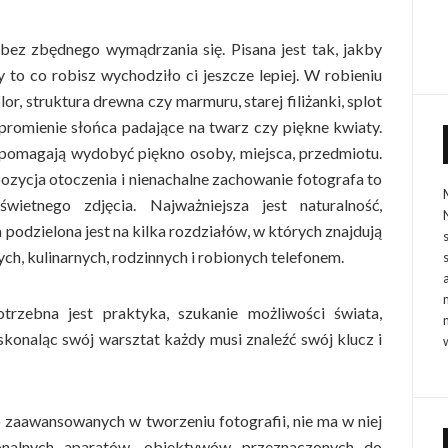
 bez zbędnego wymądrzania się. Pisana jest tak, jakby
y to co robisz wychodziło ci jeszcze lepiej. W robieniu
lor, struktura drewna czy marmuru, starej filiżanki, splot
 promienie słońca padające na twarz czy piękne kwiaty.
 pomagają wydobyć piękno osoby, miejsca, przedmiotu.
ozycja otoczenia i nienachalne zachowanie fotografa to
ietnego zdjęcia. Najważniejsza jest naturalność,
 podzielona jest na kilka rozdziałów, w których znajdują
ych, kulinarnych, rodzinnych i robionych telefonem.
rzebna jest praktyka, szukanie możliwości świata,
oskonaląc swój warsztat każdy musi znaleźć swój klucz i
b zaawansowanych w tworzeniu fotografii, nie ma w niej
nalnych aparatów, obiektywów przeznaczonych do