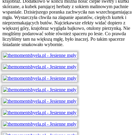
krajobraz. Dodatkowo w końcu można nosić ciepłe swetry i kurtki
skórzane, a kubek parującej herbaty z sokiem malinowym pachnie
wspaniale. Dzisiejszego poranka zachwyciła nas wszechogarniająca
mgła. Wystarczyła chwila na złapanie aparatów, ciepłych kurtek i
nieprzemakających butów. Najciekawsze efekty widać dopiero z
większej góry, krajobraz wygląda bajkowo, otulony pierzynką. Nie
mogliśmy podarować sobie również spaceru po lesie. Co prawda
liczyliśmy tam na większą mgłę, było inaczej. Po takim spacerze
śniadanie smakowało wybornie.