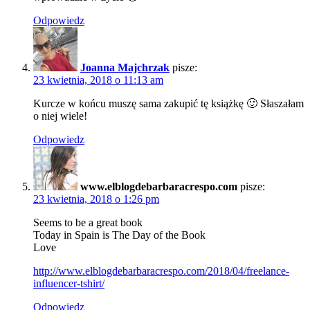
Odpowiedz
Joanna Majchrzak
pisze:
23 kwietnia, 2018 o 11:13 am
Kurcze w końcu muszę sama zakupić tę książkę 🙂 Słaszałam
o niej wiele!
Odpowiedz
www.elblogdebarbaracrespo.com
pisze:
23 kwietnia, 2018 o 1:26 pm
Seems to be a great book
Today in Spain is The Day of the Book
Love
http://www.elblogdebarbaracrespo.com/2018/04/freelance-
influencer-tshirt/
Odpowiedz