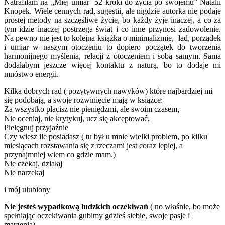
Natrafiłam na „Miej umiar 52 kroki do życia po swojemu” Natalii
Knopek. Wiele cennych rad, sugestii, ale nigdzie autorka nie podaje
prostej metody na szczęśliwe życie, bo każdy żyje inaczej, a co za
tym idzie inaczej postrzega świat i co inne przynosi zadowolenie.
Na pewno nie jest to kolejna książka o minimalizmie, ład, porządek
i umiar w naszym otoczeniu to dopiero początek do tworzenia
harmonijnego myślenia, relacji z otoczeniem i sobą samym. Sama
dodałabym jeszcze więcej kontaktu z naturą, bo to dodaje mi
mnóstwo energii.
Kilka dobrych rad ( pozytywnych nawyków) które najbardziej mi
się podobają, a swoje rozwinięcie mają w książce:
Za wszystko płacisz nie pieniędzmi, ale swoim czasem,
Nie oceniaj, nie krytykuj, ucz się akceptować,
Pielęgnuj przyjaźnie
Czy wiesz ile posiadasz ( tu był u mnie wielki problem, po kilku
miesiącach rozstawania się z rzeczami jest coraz lepiej, a
przynajmniej wiem co gdzie mam.)
Nie czekaj, działaj
Nie narzekaj
i mój ulubiony
Nie jesteś wypadkową ludzkich oczekiwań
( no właśnie, bo może
spełniając oczekiwania gubimy gdzieś siebie, swoje pasje i
marzenia)