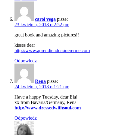
carol vega
pisze:
23 kwietnia, 2018 o 2:52 pm
great book and amazing pictures!!
kisses dear
http://www.aprendiendoaquererme.com
Odpowiedz
Rena
pisze:
24 kwietnia, 2018 o 1:21 pm
Have a happy Tuesday, dear Ela!
xx from Bavaria/Germany, Rena
http://www.dressedwithsoul.com
Odpowiedz