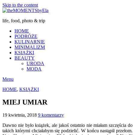
Skip to the content
life, food, photo & trip
HOME
PODRÓŻE
KULINARNIE
MINIMALIZM
KSIĄŻKI
BEAUTY
URODA
MODA
Menu
HOME
,
KSIĄŻKI
MIEJ UMIAR
19 kwietnia, 2018
9 komentarzy
Dawno nie było książek, ale jakoś ostatnio nie miałam szczęścia do
takich którymi chciałabym się podzielić. W końcu nastąpił przełom.