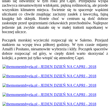
udało się odwiedzić w tym roku jest Capri. Przepiękna wyspa
zachwyca niesamowitymi widokami, piękną roślinnością, ale przede
wszystkim klimatem miejsca. Świetnie się tu spaceruje wąskimi
uliczkami co chwile znajdując zaciszny zaułek z ławeczką, fajną
knajpkę lub sklepik. Hotele choć w centrum są dość dobrze
zasłonięte przed spojrzeniami ciekawskich przechodniów. Najlepsze
jedzenie jak zwykle okazało się w małej trattorii napotkanej w
bocznej uliczce.
Początek morskiej wycieczki rozpoczął się w Salerno. Przejazd
statkiem na wyspę trwa półtorej godziny. W tym czasie mijamy
Amalfi i Positano, niesamowite wybrzeża i klify. Początek spacerów
dobrze rozpocząć od góry, w ciepły dzień warto skorzystać z
kolejki, a potem już tylko wtopić się atmosferę Capri.