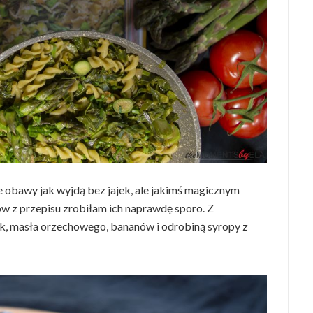
e obawy jak wyjdą bez jajek, ale jakimś magicznym
w z przepisu zrobiłam ich naprawdę sporo. Z
k, masła orzechowego, bananów i odrobiną syropy z