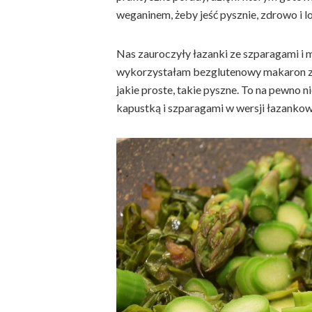
weganinem, żeby jeść pysznie, zdrowo i lo
Nas zauroczyły łazanki ze szparagami i
wykorzystałam bezglutenowy makaron z g
jakie proste, takie pyszne. To na pewno n
kapustką i szparagami w wersji łazankow