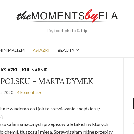
life, food, photo & trip
MINIMALIZM
KSIĄŻKI
BEAUTY
,
KSIĄŻKI
,
KULINARNIE
 POLSKU – MARTA DYMEK
a, 2020
4 komentarze
k nie wiadomo co i jak to rozwiązanie znajdzie się
ą.
 Szukałam smacznych przepisów, ale takich w których
o chemii, tłuszczu i mięsa. Sprawdzałam różne przepisy,