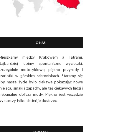
O NAS
Mieszkamy między Krakowem a Tatrami.
Najbardziej lubimy spontaniczne wycieczki,
szczególnie motocyklowe, piękno przyrody i
szarlotki w górskich schroniskach. Staramy się
aby nasze życie było ciekawe pokazując nowe
miejsca, smaki i zapachy, ale też ciekawych ludzi i
niebanalne oblicza mody. Piękno jest wszędzie
wystarczy tylko chcieć je dostrzec.
KONTAKT