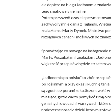
ale dopiero na blogu Jadłonomia znalazła
tego smakowały genialnie.
Potem przyszedł czas eksperymentowania 
zachwyciły mnie dania z Tajlandii, Wie
znalazłam u Marty Dymek. Mnóstwo pomy
rozsądnych cenach i możliwych do znale
Sprawdzając co nowego na instagramie 
Marty. Poszukałam i znalazłam. „Jadłono
większość przepisów będzie strzałem w dz
„Jadłonomia po polsku” to zbór przepisó
bo roślinnym, a przy okazji kuchnię tanią,
są zgodnie z porami roku. Sezonowość w 
miesiące, gdzie warto pomyśleć zimą o r
genialnych owocach i warzywach, które są
praktyczne porady, dzięki którym gotowan