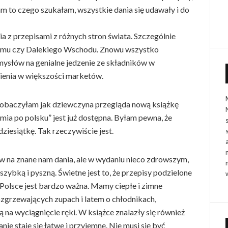
m to czego szukałam, wszystkie dania się udawały i do
z przepisami z różnych stron świata. Szczególnie
tnamu czy Dalekiego Wschodu. Znowu wszystko
słów na genialne jedzenie ze składników w
zienia w większości marketów.
zobaczyłam jak dziewczyna przegląda nową książkę
mia po polsku” jest już dostępna. Byłam pewna, że
iesiątkę. Tak rzeczywiście jest.
w na znane nam dania, ale w wydaniu nieco zdrowszym,
 szybką i pyszną. Świetne jest to, że przepisy podzielone
Polsce jest bardzo ważna. Mamy ciepłe i zimne
ozgrzewających zupach i latem o chłodnikach,
 na wyciągnięcie ręki. W książce znalazły się również
ie staje się łatwe i przyjemne. Nie musi się być