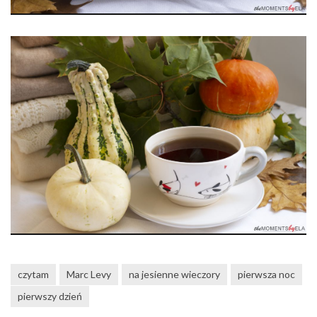
czytam
Marc Levy
na jesienne wieczory
pierwsza noc
pierwszy dzień