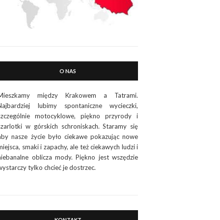
O NAS
Mieszkamy między Krakowem a Tatrami.
Najbardziej lubimy spontaniczne wycieczki,
szczególnie motocyklowe, piękno przyrody i
szarlotki w górskich schroniskach. Staramy się
aby nasze życie było ciekawe pokazując nowe
miejsca, smaki i zapachy, ale też ciekawych ludzi i
niebanalne oblicza mody. Piękno jest wszędzie
wystarczy tylko chcieć je dostrzec.
KONTAKT