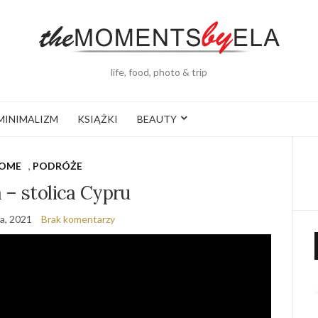
life, food, photo & trip
MINIMALIZM
KSIĄŻKI
BEAUTY
OME
,
PODRÓŻE
 – stolica Cypru
ia, 2021
Brak komentarzy