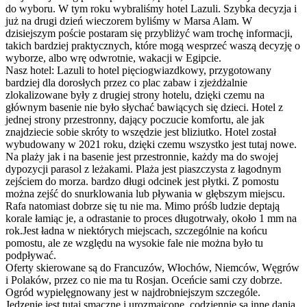
do wyboru. W tym roku wybraliśmy hotel Lazuli. Szybka decyzja i
już na drugi dzień wieczorem byliśmy w Marsa Alam. W
dzisiejszym poście postaram się przybliżyć wam trochę informacji,
takich bardziej praktycznych, które mogą wesprzeć waszą decyzję o
wyborze, albo wrę odwrotnie, wakacji w Egipcie.
Nasz hotel: Lazuli to hotel pięciogwiazdkowy, przygotowany
bardziej dla dorosłych przez co plac zabaw i zjeżdżalnie
zlokalizowane były z drugiej strony hotelu, dzięki czemu na
głównym basenie nie było słychać bawiących się dzieci. Hotel z
jednej strony przestronny, dający poczucie komfortu, ale jak
znajdziecie sobie skróty to wszędzie jest bliziutko. Hotel został
wybudowany w 2021 roku, dzięki czemu wszystko jest tutaj nowe.
Na plaży jak i na basenie jest przestronnie, każdy ma do swojej
dypozycji parasol z leżakami. Plaża jest piaszczysta z łagodnym
zejściem do morza. bardzo długi odcinek jest płytki. Z pomostu
można zejść do snurklowania lub pływania w głębszym miejscu.
Rafa natomiast dobrze się tu nie ma. Mimo próśb ludzie deptają
korale łamiąc je, a odrastanie to proces długotrwały, około 1 mm na
rok.Jest ładna w niektórych miejscach, szczególnie na końcu
pomostu, ale ze względu na wysokie fale nie można było tu
podpływać.
Oferty skierowane są do Francuzów, Włochów, Niemców, Węgrów
i Polaków, przez co nie ma tu Rosjan. Oceńcie sami czy dobrze.
Ogród wypielęgnowany jest w najdrobniejszym szczególe.
Jedzenie jest tutaj smaczne i urozmaicone, codziennie są inne dania