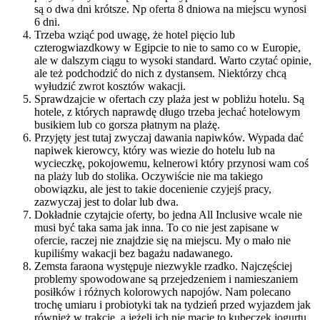
są o dwa dni krótsze. Np oferta 8 dniowa na miejscu wynosi
6 dni.
Trzeba wziąć pod uwagę, że hotel pięcio lub
czterogwiazdkowy w Egipcie to nie to samo co w Europie,
ale w dalszym ciągu to wysoki standard. Warto czytać opinie,
ale też podchodzić do nich z dystansem. Niektórzy chcą
wyłudzić zwrot kosztów wakacji.
Sprawdzajcie w ofertach czy plaża jest w pobliżu hotelu. Są
hotele, z których naprawdę długo trzeba jechać hotelowym
busikiem lub co gorsza płatnym na plażę.
Przyjęty jest tutaj zwyczaj dawania napiwków. Wypada dać
napiwek kierowcy, który was wiezie do hotelu lub na
wycieczkę, pokojowemu, kelnerowi który przynosi wam coś
na plaży lub do stolika. Oczywiście nie ma takiego
obowiązku, ale jest to takie docenienie czyjejś pracy,
zazwyczaj jest to dolar lub dwa.
Dokładnie czytajcie oferty, bo jedna All Inclusive wcale nie
musi być taka sama jak inna. To co nie jest zapisane w
ofercie, raczej nie znajdzie się na miejscu. My o mało nie
kupiliśmy wakacji bez bagażu nadawanego.
Zemsta faraona występuje niezwykle rzadko. Najczęściej
problemy spowodowane są przejedzeniem i namieszaniem
posiłków i różnych kolorowych napojów. Nam polecano
trochę umiaru i probiotyki tak na tydzień przed wyjazdem jak
również w trakcie, a jeżeli ich nie macie to kubeczek jogurtu