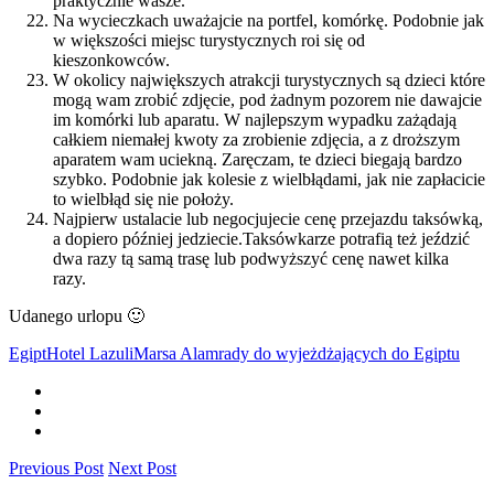
praktycznie wasze.
Na wycieczkach uważajcie na portfel, komórkę. Podobnie jak
w większości miejsc turystycznych roi się od
kieszonkowców.
W okolicy największych atrakcji turystycznych są dzieci które
mogą wam zrobić zdjęcie, pod żadnym pozorem nie dawajcie
im komórki lub aparatu. W najlepszym wypadku zażądają
całkiem niemałej kwoty za zrobienie zdjęcia, a z droższym
aparatem wam uciekną. Zaręczam, te dzieci biegają bardzo
szybko. Podobnie jak kolesie z wielbłądami, jak nie zapłacicie
to wielbłąd się nie położy.
Najpierw ustalacie lub negocjujecie cenę przejazdu taksówką,
a dopiero później jedziecie.Taksówkarze potrafią też jeździć
dwa razy tą samą trasę lub podwyższyć cenę nawet kilka
razy.
Udanego urlopu 🙂
Egipt
Hotel Lazuli
Marsa Alam
rady do wyjeżdżających do Egiptu
Previous Post
Next Post