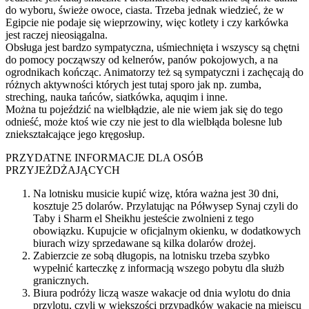
do wyboru, świeże owoce, ciasta. Trzeba jednak wiedzieć, że w
Egipcie nie podaje się wieprzowiny, więc kotlety i czy karkówka
jest raczej nieosiągalna.
Obsługa jest bardzo sympatyczna, uśmiechnięta i wszyscy są chętni
do pomocy począwszy od kelnerów, panów pokojowych, a na
ogrodnikach kończąc. Animatorzy też są sympatyczni i zachęcają do
różnych aktywności których jest tutaj sporo jak np. zumba,
streching, nauka tańców, siatkówka, aquqim i inne.
Można tu pojeździć na wielbłądzie, ale nie wiem jak się do tego
odnieść, może ktoś wie czy nie jest to dla wielbłąda bolesne lub
zniekształcające jego kręgosłup.
PRZYDATNE INFORMACJE DLA OSÓB
PRZYJEŻDŻAJĄCYCH
Na lotnisku musicie kupić wizę, która ważna jest 30 dni,
kosztuje 25 dolarów. Przylatując na Półwysep Synaj czyli do
Taby i Sharm el Sheikhu jesteście zwolnieni z tego
obowiązku. Kupujcie w oficjalnym okienku, w dodatkowych
biurach wizy sprzedawane są kilka dolarów drożej.
Zabierzcie ze sobą długopis, na lotnisku trzeba szybko
wypełnić karteczkę z informacją wszego pobytu dla służb
granicznych.
Biura podróży liczą wasze wakacje od dnia wylotu do dnia
przylotu, czyli w większości przypadków wakacje na miejscu