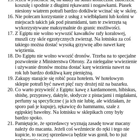
koszulę i spodnie z długimi rękawami i nogawkami. Piasek
niesiony wiatrem potrafi bardzo dotkliwie wcinać się w skórę.
Nie polecam korzystanie z usług z wielbłądami lub końmi w
miejscach takich jak pod piramidami, tam te zwierzęta są
wykorzystywane maksymalnie do granic możliwości.
Z Egiptu nie wolno wywozić kawałków rafy koralowej,
muszli czy skór egzotycznych zwierząt. Na lotnisku za coś
takiego można dostać wysoką grzywnę albo nawet karę
więzienia.
Do Egiptu nie wolno wwozić dronów. Trzeba na to specjalne
pozwolenie z Ministerstwa Obrony. Za nielegalne wwiezienie
i używanie dronów można dostać karę wiezienia nawet na
rok lub bardzo dotkliwą karę pieniężną.
Zakupy starajcie się robić poza hotelem. W hotelowym
sklepie potrafi być nawet pięć razy drożej niż na bazarku.
Co warto przywieźć z Egiptu: kawę z kardamonem, hibiskus,
shishę, przyprawy, daktyle, słodycze z pistacjami i migdałami,
perfumy są specyficzne ( ja ich nie lubię, ale widziałam, że
sporo pań je kupuje), rękawicę do hammamu, szale z
egipskiej bawełny. Na lotnisku w sklepikach ceny były
bardzo spoko.
Pamiętajcie, że sprzedawcy wyznają zasadę towar macany
należy do macanta. Jeżeli coś weźmiecie do ręki i tego nie
kupicie, to raczej sprzedawca będzie was gonił, bo to już