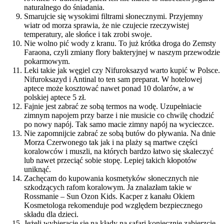
naturalnego do śniadania.
Smarujcie się wysokimi filtrami słonecznymi. Przyjemny
wiatr od morza sprawia, że nie czujecie rzeczywistej
temperatury, ale słońce i tak zrobi swoje.
Nie wolno pić wody z kranu. To już krótka droga do Zemsty
Faraona, czyli zmiany flory bakteryjnej w naszym przewodzie
pokarmowym.
Leki takie jak węgiel czy Nifuroksazyd warto kupić w Polsce.
Nifuroksazyd i Antinal to ten sam preparat. W hotelowej
aptece może kosztować nawet ponad 10 dolarów, a w
polskiej aptece 5 zł.
Fajnie jest zabrać ze sobą termos na wodę. Uzupełniacie
zimnym napojem przy barze i nie musicie co chwilę chodzić
po nowy napój. Tak samo macie zimny napój na wycieczce.
Nie zapomnijcie zabrać ze sobą butów do pływania. Na dnie
Morza Czerwonego tak jak i na plaży są martwe części
koralowców i muszli, na których bardzo łatwo się skaleczyć
lub nawet przeciąć sobie stopę. Lepiej takich kłopotów
uniknąć.
Zachęcam do kupowania kosmetyków słonecznych nie
szkodzących rafom koralowym. Ja znalazłam takie w
Rossmanie – Sun Ozon Kids. Kacper z kanału Okiem
Kosmetologa rekomenduje pod względem bezpiecznego
składu dla dzieci.
Jeżeli wybieracie się na kłady na safari koniecznie zabierzcie