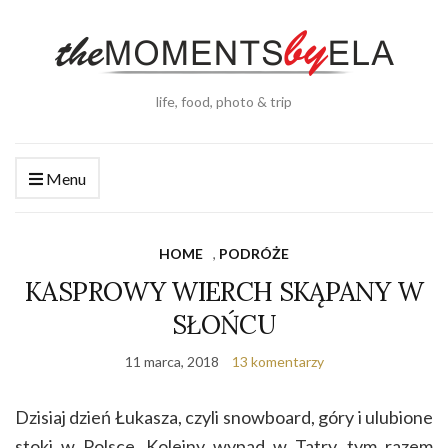
life, food, photo & trip
Menu
HOME
,
PODRÓŻE
KASPROWY WIERCH SKĄPANY W
SŁOŃCU
11 marca, 2018
13 komentarzy
Dzisiaj dzień Łukasza, czyli snowboard, góry i ulubione
stoki w Polsce. Kolejny wypad w Tatry, tym razem