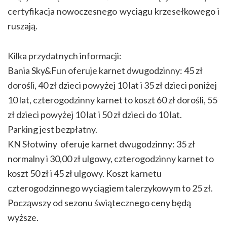
certyfikacja nowoczesnego wyciągu krzesełkowego i
ruszają.
Kilka przydatnych informacji:
Bania Sky&Fun oferuje karnet dwugodzinny: 45 zł
dorośli, 40 zł dzieci powyżej 10 lat i 35 zł dzieci poniżej
10 lat, czterogodzinny karnet to koszt 60 zł dorośli, 55
zł dzieci powyżej 10 lat i 50 zł dzieci do 10 lat.
Parking jest bezpłatny.
KN Słotwiny oferuje karnet dwugodzinny: 35 zł
normalny i 30,00 zł ulgowy, czterogodzinny karnet to
koszt 50 zł i 45 zł ulgowy. Koszt karnetu
czterogodzinnego wyciągiem talerzykowym to 25 zł.
Począwszy od sezonu świątecznego ceny będą
wyższe.