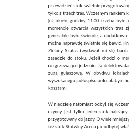
przewidzieć stok świetnie przygotowan
tylko z trzech tras. Wczesnym rankiem 
już około godziny 11.00 trzeba było 
momencie otwarcia wszystkich tras zj
generalnie było świetnie, a dodatkowo 
można naprawdę świetnie się bawić. K
Zielony Szałas (wydawał mi się bardzi
zasadzie do stoku. Jeżeli chodzi o me
rozgrzewające jedzenie. Ja delektowała
zupą gulaszową. W obydwu lokalach 
wyszukanego jadłospisu polecałabym hot
kosztami.
W niedzielę natomiast odbył się wczes
czynny jest tylko jeden stok należąc
przygotowany do jazdy. O wiele mniejszy
też stok Słotwiny Arena po odbytej wła