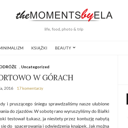
life, food, photo & trip
MINIMALIZM
KSIĄŻKI
BEAUTY
ODRÓŻE
,
Uncategorized
ORTOWO W GÓRACH
ia, 2016
17 komentarzy
dy i pruszącego śniegu sprawdzaliśmy nasze ulubione
owania do zjazdów. W sobotę rano wyruszyliśmy do Białki
oki testował Łukasz, ja niestety przez kontuzję nabytą
ć się do spacerowania i odwiedzenia knajpek. Jak można