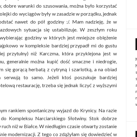
y, dobre warunki do szusowania, można było korzystać
kolejki do wyciągów były w zasadzie w porządku, jednak
odstać nawet do pół godziny :/. Mam nadzieję, że w
azdowych sytuacja się ustabilizuje. W zeszłym roku
wybierając godziny w których jest mniejsze oblężenie
najpkowo w kompleksie bardziej przypadł mi do gustu
ej przytulny) niż Karczma, która przyklejona jest w
nu, generalnie można kupić dość smaczne i niedrogie,
m się gorącą herbatą z cytryną i szarlotką, a na obiad
serwują to samo. Jeżeli ktoś poszukuje bardziej
elową restaurację, trzeba się jednak liczyć z wyższymi
nym rankiem spontaniczny wyjazd do Krynicy. Na razie
y do Kompleksu Narciarskiego Słotwiny. Stok dobrze
 ruch niż w Białce. W niedługim czasie otwarty zostanie
śnie modernizacji. Z tego co zdążyłam się dowiedzieć w