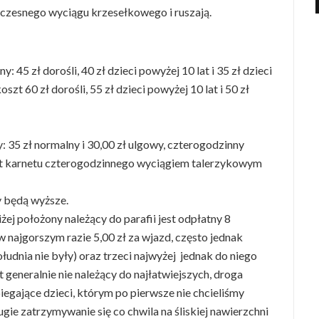
woczesnego wyciągu krzesełkowego i ruszają.
 45 zł dorośli, 40 zł dzieci powyżej 10 lat i 35 zł dzieci
szt 60 zł dorośli, 55 zł dzieci powyżej 10 lat i 50 zł
 35 zł normalny i 30,00 zł ulgowy, czterogodzinny
oszt karnetu czterogodzinnego wyciągiem talerzykowym
 będą wyższe.
żej położony należący do parafii jest odpłatny 8
w najgorszym razie 5,00 zł za wjazd, często jednak
ołudnia nie były) oraz trzeci najwyżej jednak do niego
t generalnie nie należący do najłatwiejszych, droga
egające dzieci, którym po pierwsze nie chcieliśmy
gie zatrzymywanie się co chwila na śliskiej nawierzchni