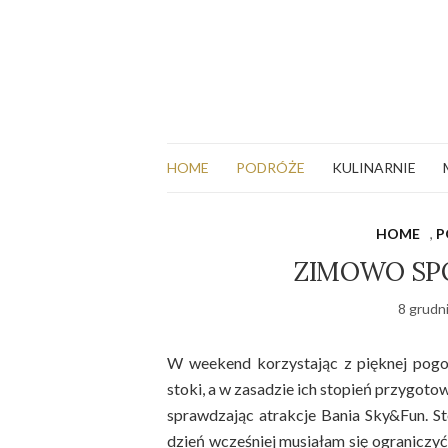
HOME
PODRÓŻE
KULINARNIE
HOME
,
P
ZIMOWO SP
8 grudn
W weekend korzystając z pięknej pogo
stoki, a w zasadzie ich stopień przygot
sprawdzając atrakcje Bania Sky&Fun. St
dzień wcześniej musiałam się ograniczy