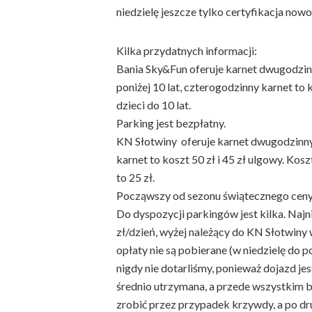
niedzielę jeszcze tylko certyfikacja no
Kilka przydatnych informacji:
Bania Sky&Fun oferuje karnet dwugodzinny:
poniżej 10 lat, czterogodzinny karnet to ko
dzieci do 10 lat.
Parking jest bezpłatny.
KN Słotwiny oferuje karnet dwugodzinny:
karnet to koszt 50 zł i 45 zł ulgowy. K
to 25 zł.
Począwszy od sezonu świątecznego ceny
Do dyspozycji parkingów jest kilka. Najni
zł/dzień, wyżej należący do KN Słotwiny 
opłaty nie są pobierane (w niedzielę do p
nigdy nie dotarliśmy, ponieważ dojazd jes
średnio utrzymana, a przede wszystkim bi
zrobić przez przypadek krzywdy, a po dru