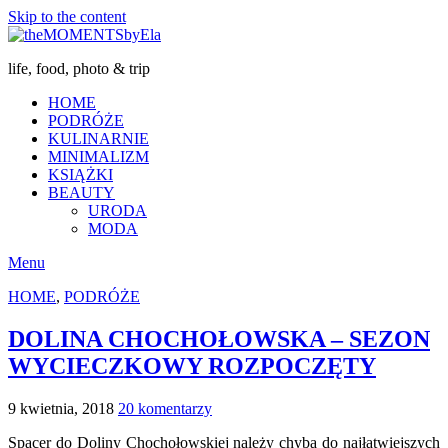
Skip to the content
life, food, photo & trip
HOME
PODRÓŻE
KULINARNIE
MINIMALIZM
KSIĄŻKI
BEAUTY
URODA
MODA
Menu
HOME
,
PODRÓŻE
DOLINA CHOCHOŁOWSKA – SEZON
WYCIECZKOWY ROZPOCZĘTY
9 kwietnia, 2018
20 komentarzy
Spacer do Doliny Chochołowskiej należy chyba do najłatwiejszych