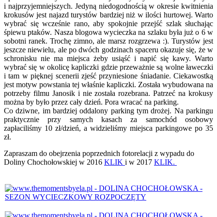
i najprzyjemniejszych. Jedyną niedogodnością w okresie kwitnienia
krokusów jest najazd turystów bardziej niż w ilości hurtowej. Warto
wybrać się wcześnie rano, aby spokojnie przejść szlak słuchając
śpiewu ptaków. Nasza blogowa wycieczka na szlaku była już o 6 w
sobotni ranek. Trochę zimno, ale marsz rozgrzewa :). Turystów jest
jeszcze niewielu, ale po dwóch godzinach spaceru okazuje się, że w
schronisku nie ma miejsca żeby usiąść i napić się kawy. Warto
wybrać się w okolicę kapliczki gdzie przeważnie są wolne ławeczki
i tam w pięknej scenerii zjeść przyniesione śniadanie. Ciekawostką
jest motyw powstania tej właśnie kapliczki. Została wybudowana na
potrzeby filmu Janosik i nie została rozebrana. Patrzeć na krokusy
można by było przez cały dzień. Pora wracać na parking.
Co dziwne, im bardziej oddalony parking tym drożej. Na parkingu
praktycznie przy samych kasach za samochód osobowy
zapłaciliśmy 10 zł/dzień, a widzieliśmy miejsca parkingowe po 35
zł.
Zapraszam do obejrzenia poprzednich fotorelacji z wypadu do
Doliny Chochołowskiej w 2016
KLIK
i w 2017
KLIK.