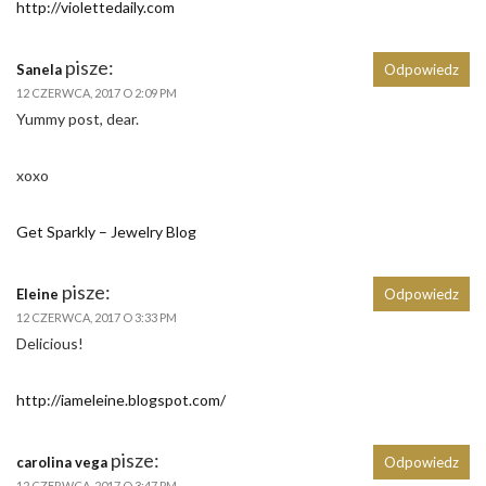
http://violettedaily.com
pisze:
Sanela
Odpowiedz
12 CZERWCA, 2017 O 2:09 PM
Yummy post, dear.
xoxo
Get Sparkly – Jewelry Blog
pisze:
Eleine
Odpowiedz
12 CZERWCA, 2017 O 3:33 PM
Delicious!
http://iameleine.blogspot.com/
pisze:
carolina vega
Odpowiedz
12 CZERWCA, 2017 O 3:47 PM