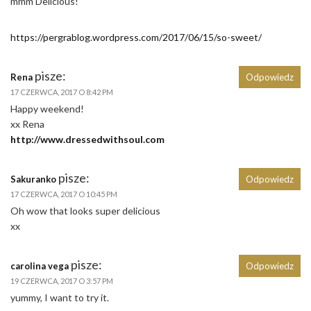
mmm Delicious!
https://pergrablog.wordpress.com/2017/06/15/so-sweet/
pisze:
Rena
Odpowiedz
17 CZERWCA, 2017 O 8:42 PM
Happy weekend!
xx Rena
http://www.dressedwithsoul.com
pisze:
Sakuranko
Odpowiedz
17 CZERWCA, 2017 O 10:45 PM
Oh wow that looks super delicious
xx
pisze:
carolina vega
Odpowiedz
19 CZERWCA, 2017 O 3:57 PM
yummy, I want to try it.