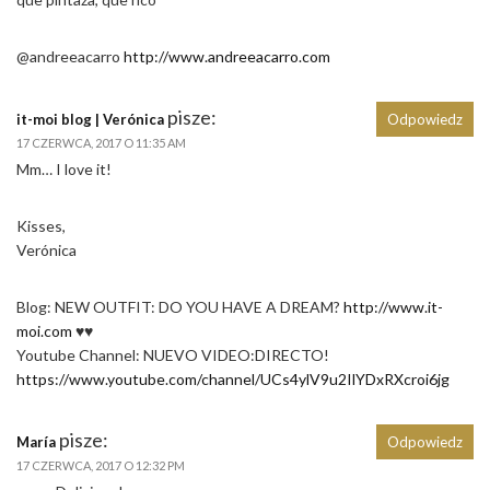
@andreeacarro
http://www.andreeacarro.com
pisze:
it-moi blog | Verónica
Odpowiedz
17 CZERWCA, 2017 O 11:35 AM
Mm… I love it!
Kisses,
Verónica
Blog: NEW OUTFIT: DO YOU HAVE A DREAM?
http://www.it-
moi.com
♥♥
Youtube Channel: NUEVO VIDEO:DIRECTO!
https://www.youtube.com/channel/UCs4ylV9u2IlYDxRXcroi6jg
pisze:
María
Odpowiedz
17 CZERWCA, 2017 O 12:32 PM