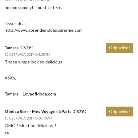
hmmm yummy! I must to try it
kisses dear
http://www.aprendiendoaquererme.com
pisze:
Tamara
Odpowiedz
12 CZERWCA, 2017 O 4:38 PM
Those wraps look so delicious!
XoXo,
Tamara –
LoveofMode.com
pisze:
Mónica Sors - Mes Voyages à Paris
Odpowiedz
13 CZERWCA, 2017 O 10:40 AM
OMG!! Must be delicious!!
xx