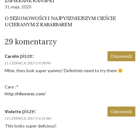
ZAPIEKANE KANAPKI
31 maja, 2020
O SEZONOWOŚCI I NAJPYSZNIEJSZYM CIEŚCIE
UCIERANYM Z RABARBAREM
29 komentarzy
pisze:
Carolin
Odpowiedz
11 CZERWCA, 2017 O 9:58 PM
Mhm, they look super yummy! Definitely need to try them
Caro :*
http://nilooorac.com/
pisze:
Violette
Odpowiedz
12 CZERWCA, 2017 O 6:52 AM
This looks super delicious!