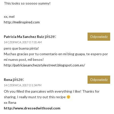
This looks so sooooo yummy!
xx, mel
http://melinspired.com
pisze:
Patricia Ma Sanchez Ruiz
Odpowiedz
14 CZERWCA, 2017 O 7:01 AM
pero que buena pinta!
Muchas gracias por tu comentario en mi blog guapa, te espero por
mi nuevo post, mil besos!
http://patriciasanchezstylestreet.blogspot.com.es/
pisze:
Rena
Odpowiedz
14 CZERWCA, 2017 O 1:34 PM
Oh you filled the pancakes with everything I like! Thanks for
sharing, I really must try out this recipe
xx Rena
http://www.dressedwithsoul.com