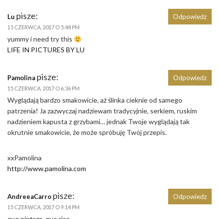
pisze:
Lu
Odpowiedz
15 CZERWCA, 2017 O 5:48 PM
yummy i need try this
LIFE IN PICTURES BY LU
pisze:
Pamolina
Odpowiedz
15 CZERWCA, 2017 O 6:36 PM
Wyglądają bardzo smakowicie, aż ślinka cieknie od samego
patrzenia! Ja zazwyczaj nadziewam tradycyjnie, serkiem, ruskim
nadzieniem kapusta z grzybami… jednak Twoje wyglądają tak
okrutnie smakowicie, że może spróbuję Twój przepis.
xxPamolina
http://www.pamolina.com
pisze:
AndreeaCarro
Odpowiedz
15 CZERWCA, 2017 O 9:14 PM
que pintaza, que rico