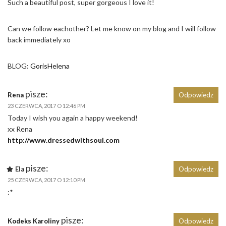
Such a beautiful post, super gorgeous I love it!
Can we follow eachother? Let me know on my blog and I will follow
back immediately xo
BLOG:
GorisHelena
pisze:
Rena
Odpowiedz
23 CZERWCA, 2017 O 12:46 PM
Today I wish you again a happy weekend!
xx Rena
http://www.dressedwithsoul.com
pisze:
Ela
Odpowiedz
25 CZERWCA, 2017 O 12:10 PM
:*
pisze:
Kodeks Karoliny
Odpowiedz