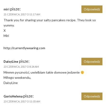
pisze:
miri
Odpowiedz
21 CZERWCA, 2017 O 11:17 AM
Thank you for sharing your salty pancakes recipe. They look so
yummy.
X
Miri
http://currentlywearing.com
pisze:
DaisyLine
Odpowiedz
23 CZERWCA, 2017 O 8:24 AM
Mmmm pyszności, uwielbiam takie domowe jedzenie
Miłego weekendu,
DaisyLine
pisze:
GorisHelena
Odpowiedz
23 CZERWCA, 2017 O 11:05 AM