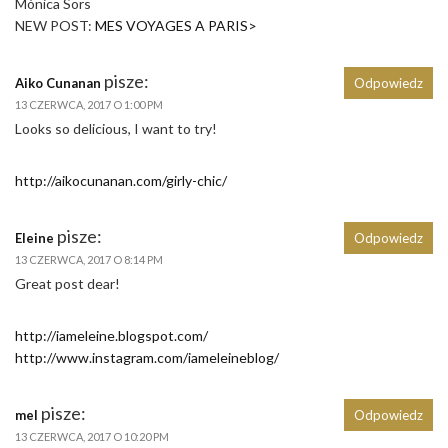
Mónica Sors
NEW POST:
MES VOYAGES A PARIS>
pisze:
Aiko Cunanan
Odpowiedz
13 CZERWCA, 2017 O 1:00 PM
Looks so delicious, I want to try!
http://aikocunanan.com/girly-chic/
pisze:
Eleine
Odpowiedz
13 CZERWCA, 2017 O 8:14 PM
Great post dear!
http://iameleine.blogspot.com/
http://www.instagram.com/iameleineblog/
pisze:
mel
Odpowiedz
13 CZERWCA, 2017 O 10:20 PM