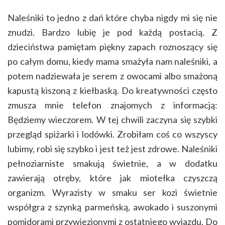
Naleśniki to jedno z dań które chyba nigdy mi się nie
znudzi. Bardzo lubię je pod każdą postacią. Z
dzieciństwa pamiętam piękny zapach roznoszący się
po całym domu, kiedy mama smażyła nam naleśniki, a
potem nadziewała je serem z owocami albo smażoną
kapustą kiszoną z kiełbaską. Do kreatywności często
zmusza mnie telefon znajomych z informacją:
Będziemy wieczorem. W tej chwili zaczyna się szybki
przegląd spiżarki i lodówki. Zrobiłam coś co wszyscy
lubimy, robi się szybko i jest też jest zdrowe. Naleśniki
pełnoziarniste smakują świetnie, a w dodatku
zawierają otręby, które jak miotełka czyszczą
organizm. Wyrazisty w smaku ser kozi świetnie
współgra z szynką parmeńską, awokado i suszonymi
pomidorami przywiezionymi z ostatniego wyjazdu. Do