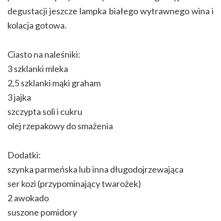
degustacji jeszcze lampka białego wytrawnego wina i
kolacja gotowa.
Ciasto na naleśniki:
3 szklanki mleka
2,5 szklanki mąki graham
3 jajka
szczypta soli i cukru
olej rzepakowy do smażenia
Dodatki:
szynka parmeńska lub inna długodojrzewająca
ser kozi (przypominający twarożek)
2 awokado
suszone pomidory