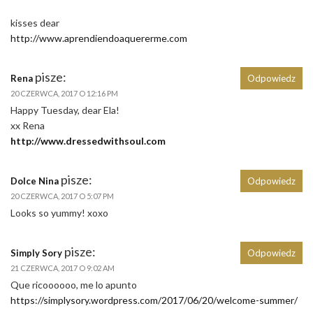
kisses dear
http://www.aprendiendoaquererme.com
pisze:
Rena
Odpowiedz
20 CZERWCA, 2017 O 12:16 PM
Happy Tuesday, dear Ela!
xx Rena
http://www.dressedwithsoul.com
pisze:
Dolce Nina
Odpowiedz
20 CZERWCA, 2017 O 5:07 PM
Looks so yummy! xoxo
pisze:
Simply Sory
Odpowiedz
21 CZERWCA, 2017 O 9:02 AM
Que ricoooooo, me lo apunto
https://simplysory.wordpress.com/2017/06/20/welcome-summer/